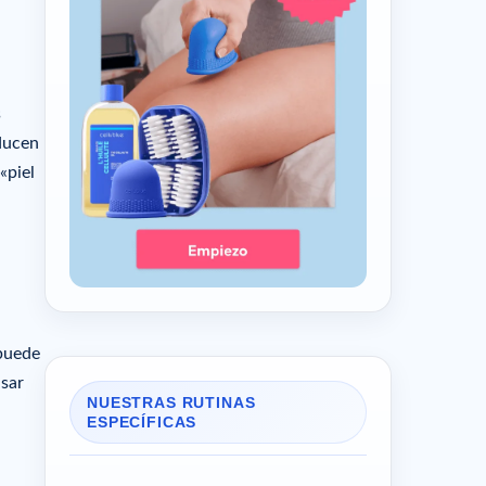
s
oducen
«piel
 puede
usar
NUESTRAS RUTINAS
ESPECÍFICAS