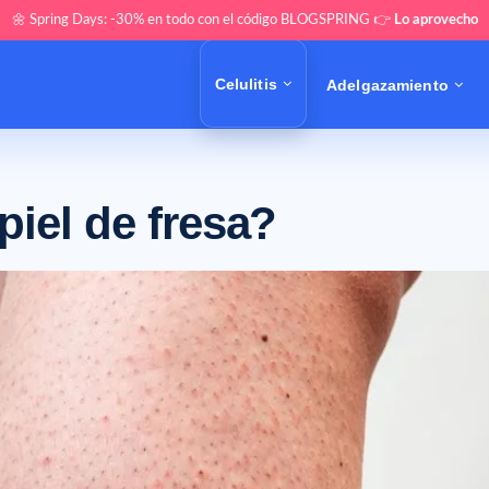
🌼 Spring Days: -30% en todo con el código BLOGSPRING 👉
Lo aprovecho
Celulitis
Adelgazamiento
piel de fresa?