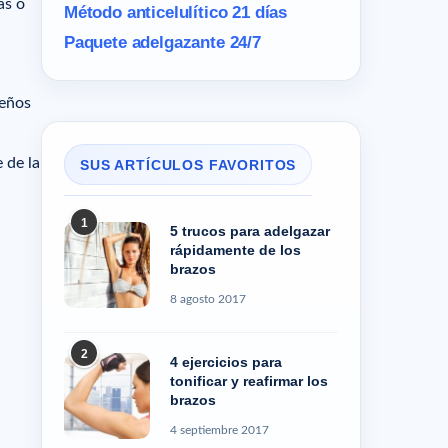
as o
Método anticelulítico 21 días
Paquete adelgazante 24/7
,
ueños
 de la
SUS ARTÍCULOS FAVORITOS
1
5 trucos para adelgazar
rápidamente de los
brazos
8 agosto 2017
2
4 ejercicios para
tonificar y reafirmar los
brazos
4 septiembre 2017