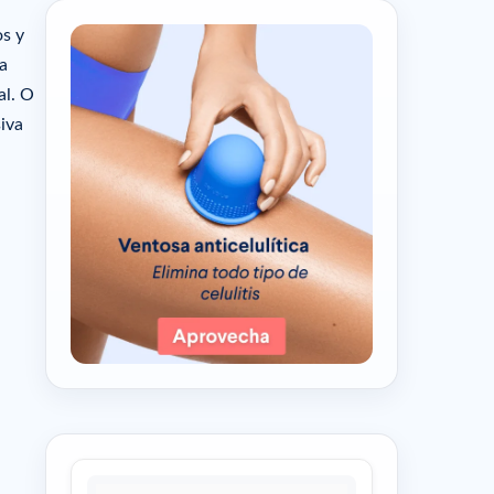
os y
a
al. O
siva