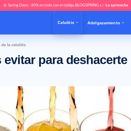
🌼 Spring Days: -30% en todo con el código BLOGSPRING 👉
Lo aprovecho
Celulitis
Adelgazamiento
de la celulitis
evitar para deshacerte