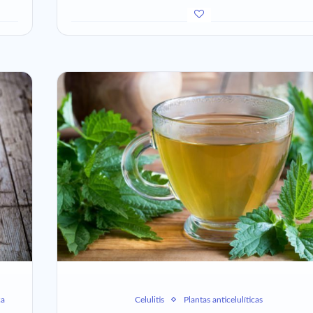
ca
Celulitis
Plantas anticelulíticas