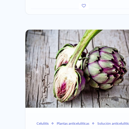
Celulitis
Plantas anticelulíticas
Solución anticelulíti