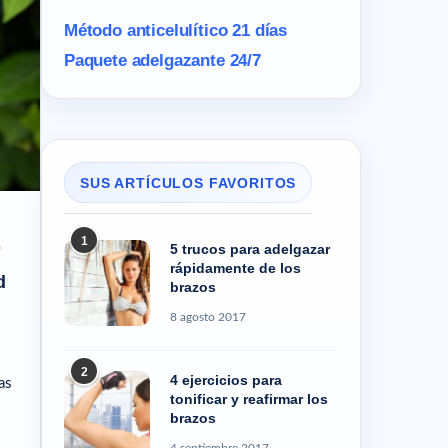
Método anticelulítico 21 días
Paquete adelgazante 24/7
SUS ARTÍCULOS FAVORITOS
1
a
5 trucos para adelgazar
rápidamente de los
d
brazos
8 agosto 2017
2
4 ejercicios para
as
tonificar y reafirmar los
brazos
4 septiembre 2017