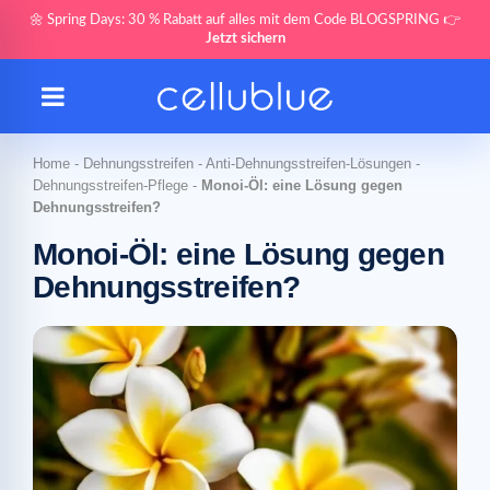
🌼 Spring Days: 30 % Rabatt auf alles mit dem Code BLOGSPRING 👉
Jetzt sichern
Home
-
Dehnungsstreifen
-
Anti-Dehnungsstreifen-Lösungen
-
Dehnungsstreifen-Pflege
-
Monoi-Öl: eine Lösung gegen
Dehnungsstreifen?
Monoi-Öl: eine Lösung gegen
Dehnungsstreifen?