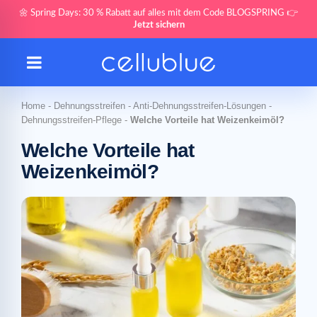
🌼 Spring Days: 30 % Rabatt auf alles mit dem Code BLOGSPRING 👉
Jetzt sichern
Home
-
Dehnungsstreifen
-
Anti-Dehnungsstreifen-Lösungen
-
Dehnungsstreifen-Pflege
-
Welche Vorteile hat Weizenkeimöl?
Welche Vorteile hat
Weizenkeimöl?