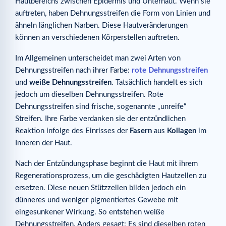
Hautbereichs zwischen Epidermis und Unterhaut. Wenn sie
auftreten, haben Dehnungsstreifen die Form von Linien und
ähneln länglichen Narben. Diese Hautveränderungen
können an verschiedenen Körperstellen auftreten.
Im Allgemeinen unterscheidet man zwei Arten von
Dehnungsstreifen nach ihrer Farbe:
rote Dehnungsstreifen
und
weiße Dehnungsstreifen
. Tatsächlich handelt es sich
jedoch um dieselben Dehnungsstreifen. Rote
Dehnungsstreifen sind frische, sogenannte „unreife“
Streifen. Ihre Farbe verdanken sie der entzündlichen
Reaktion infolge des Einrisses der
Fasern
aus
Kollagen
im
Inneren der Haut.
Nach der Entzündungsphase beginnt die Haut mit ihrem
Regenerationsprozess, um die geschädigten Hautzellen zu
ersetzen. Diese neuen Stützzellen bilden jedoch ein
dünneres und weniger pigmentiertes Gewebe mit
eingesunkener Wirkung. So entstehen weiße
Dehnungsstreifen. Anders gesagt: Es sind dieselben roten