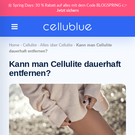
🌼 Spring Days: 30 % Rabatt auf alles mit dem Code BLOGSPRING 👉
Jetzt sichern
Home
-
Cellulite
-
Alles über Cellulite
-
Kann man Cellulite
dauerhaft entfernen?
Kann man Cellulite dauerhaft
entfernen?