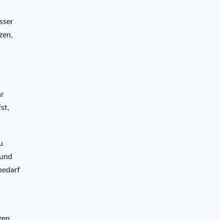
sser
zen,
hr
st,
u
 und
bedarf
zen,