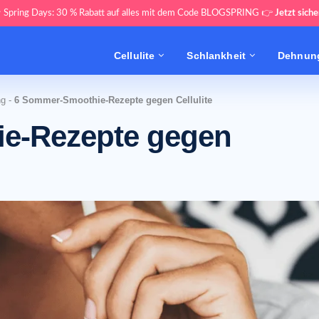
 Spring Days: 30 % Rabatt auf alles mit dem Code BLOGSPRING 👉
Jetzt siche
Cellulite
Schlankheit
Dehnung
ng
-
6 Sommer-Smoothie-Rezepte gegen Cellulite
e-Rezepte gegen