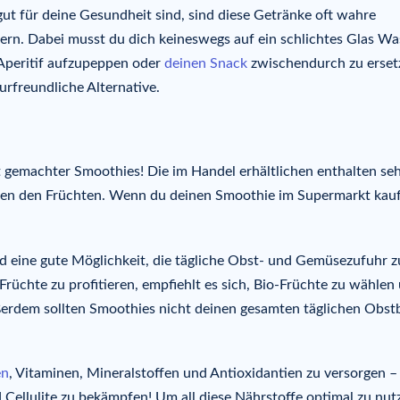
 gut für deine Gesundheit sind, sind diese Getränke oft wahre
ern. Dabei musst du dich keineswegs auf ein schlichtes Glas Wa
Aperitif aufzupeppen oder
deinen Snack
zwischendurch zu erset
rfreundliche Alternative.
t gemachter Smoothies! Die im Handel erhältlichen enthalten se
ben den Früchten. Wenn du deinen Smoothie im Supermarkt kauf
 eine gute Möglichkeit, die tägliche Obst- und Gemüsezufuhr z
rüchte zu profitieren, empfiehlt es sich, Bio-Früchte zu wählen
ßerdem sollten Smoothies nicht deinen gesamten täglichen Obst
en
, Vitaminen, Mineralstoffen und Antioxidantien zu versorgen –
d Cellulite zu bekämpfen! Um all diese Nährstoffe optimal zu nut