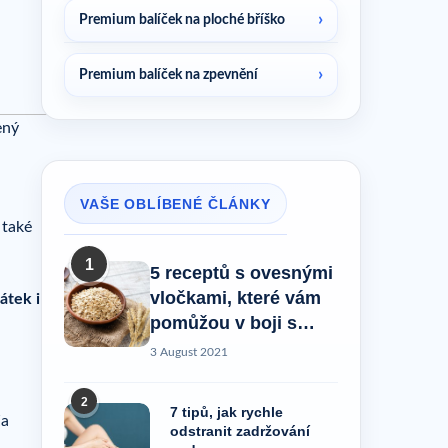
Premium balíček na ploché bříško
Premium balíček na zpevnění
ený
VAŠE OBLÍBENÉ ČLÁNKY
 také
1
5 receptů s ovesnými
vločkami, které vám
átek i
pomůžou v boji s
celulitidou!
3 August 2021
2
7 tipů, jak rychle
a
odstranit zadržování