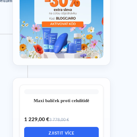
přitom
Maxi balíček proti celulitidě
1 229,00 €
3 778,00 €
ZJISTIT VÍCE