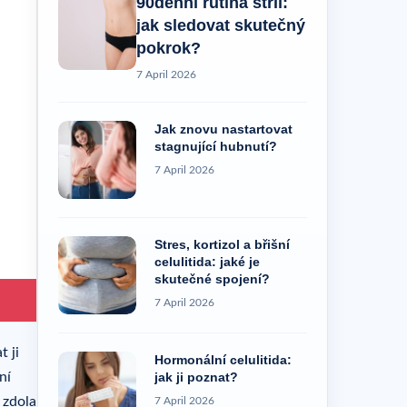
90denní rutina strií:
jak sledovat skutečný
pokrok?
7 April 2026
Jak znovu nastartovat
stagnující hubnutí?
7 April 2026
Stres, kortizol a břišní
celulitida: jaké je
skutečné spojení?
7 April 2026
 ji
Hormonální celulitida:
jak ji poznat?
ní
 zdola
7 April 2026