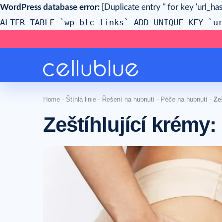
WordPress database error:
[Duplicate entry '' for key 'url_has
ALTER TABLE `wp_blc_links` ADD UNIQUE KEY `u
Home
-
Štíhlá linie
-
Řešení na hubnutí
-
Péče na hubnutí
-
Ze
Zeštíhlující krémy