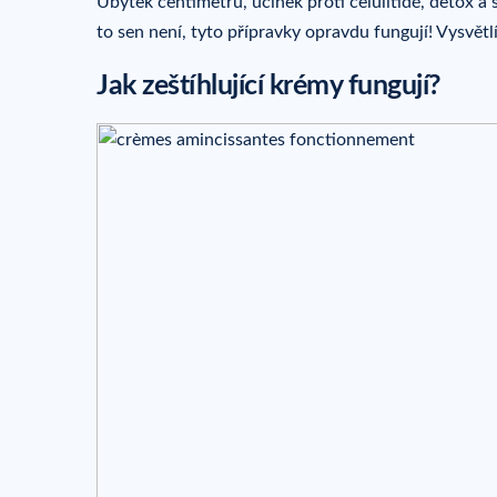
Úbytek centimetrů, účinek proti celulitidě, detox a 
to sen není, tyto přípravky opravdu fungují! Vysvět
Jak zeštíhlující krémy fungují?