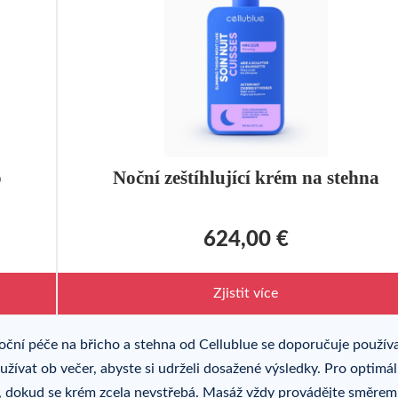
o
Noční zeštíhlující krém na stehna
624,00 €
Zjistit více
oční péče na břicho a stehna od Cellublue se doporučuje používat
ívat ob večer, abyste si udrželi dosažené výsledky. Pro optimál
, dokud se krém zcela nevstřebá. Masáž vždy provádějte směrem