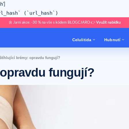
h']
rl_hash` (`url_hash`)
🌼 Jarní akce: -30 % na vše s kódem BLOGCJARO 👉
Využít nabídku
Celulitida
Hubnutí
štíhlující krémy: opravdu fungují?
: opravdu fungují?