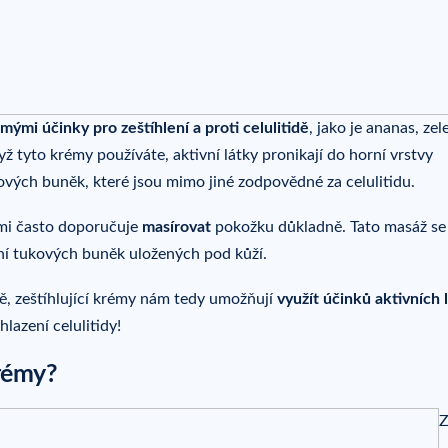
ámými účinky pro zeštíhlení a proti celulitidě
, jako je ananas, zel
ž tyto krémy používáte, aktivní látky pronikají do horní vrstvy
vých buněk, které jsou mimo jiné zodpovědné za celulitidu.
elmi často doporučuje
masírovat
pokožku důkladně. Tato masáž se
ní tukových buněk uložených pod kůží.
ně, zeštíhlující krémy nám tedy umožňují
využít účinků aktivních l
lazení celulitidy!
krémy?
Z