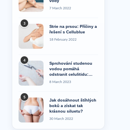
vody
7 March 2022
3
Strie na prsou: Příčiny a
řešení s Cellublue
18 February 2022
4
Sprchování studenou
vodou pomáhá
odstranit celulitidu:
pravda, nebo pověra?
8 March 2023
5
Jak dosáhnout štíhlých
boků a získat tak
krásnou siluetu?
30 March 2022