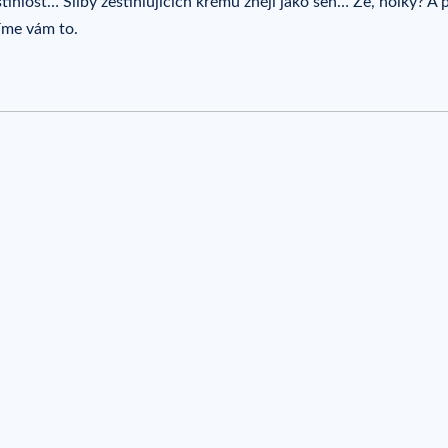
štíhlost… Sliby zeštíhlujících krémů znějí jako sen… Že, holky? A 
líme vám to.