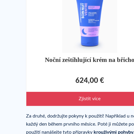
Noční zeštíhlující krém na břich
624,00 €
Zjistit více
Za druhé, dodržujte pokyny k použití! Například u n
každý den během prvního měsíce. Poté ji můžete použ
použití nanášejte tyto přípravky
krouživými pohyby