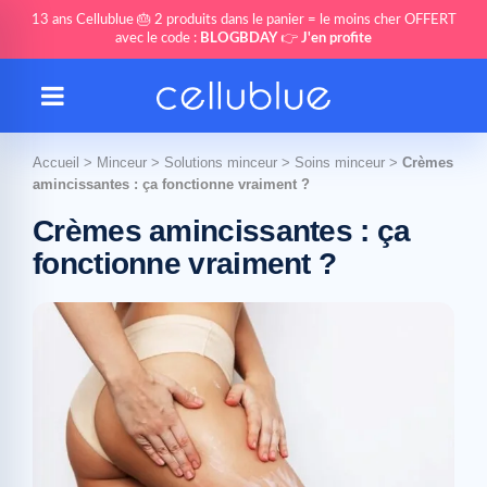
13 ans Cellublue 🎂 2 produits dans le panier = le moins cher OFFERT
avec le code :
BLOGBDAY
👉
J'en profite
Accueil
>
Minceur
>
Solutions minceur
>
Soins minceur
>
Crèmes
amincissantes : ça fonctionne vraiment ?
Crèmes amincissantes : ça
fonctionne vraiment ?