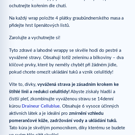
ochutnejte kořením dle chuti.
Na každý wrap položte 4 plátky graubündnerského masa a
přidejte hrst špenátových listů.
Zarolujte a vychutnejte si!
Tyto zdravé a lahodné wrappy se skvěle hodí do pestré a
vyvážené stravy. Obsahují totiž zeleninu a bílkoviny – dva
klíčové prvky, které by neměly chybět při žádném jídle,
pokud chcete omezit ukládání tuků a vznik celulitidy!
Víte to, dívky,
vyvážená strava je zásadním krokem ke
štíhlé linii a redukci celulitidy!
Abyste získaly hladší a
čistší pleť, zkombinujte vyváženou stravu se 14denní
kúrou
Draineur Cellublue
. Obsahuje 6 vysoce účinných
aktivních látek a je ideální pro
zmírnění vzhledu
pomerančové kůže, zadržování vody a ukládání tuků.
Tato kúra je skvělým pomocníkem, díky kterému se budete