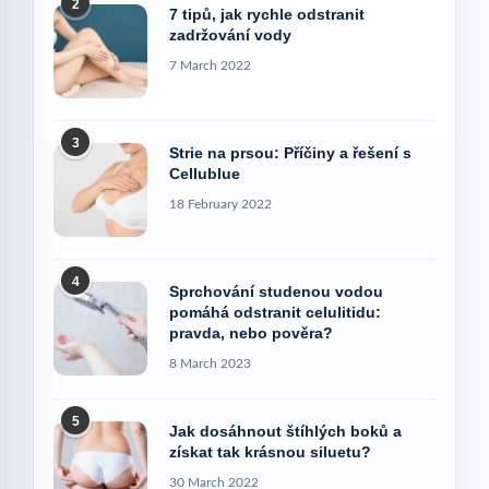
2
7 tipů, jak rychle odstranit
zadržování vody
7 March 2022
3
Strie na prsou: Příčiny a řešení s
Cellublue
18 February 2022
4
Sprchování studenou vodou
pomáhá odstranit celulitidu:
pravda, nebo pověra?
8 March 2023
5
Jak dosáhnout štíhlých boků a
získat tak krásnou siluetu?
30 March 2022