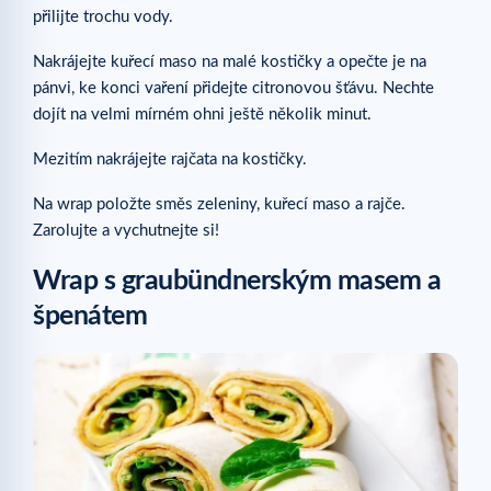
přilijte trochu vody.
Nakrájejte kuřecí maso na malé kostičky a opečte je na
pánvi, ke konci vaření přidejte citronovou šťávu. Nechte
dojít na velmi mírném ohni ještě několik minut.
Mezitím nakrájejte rajčata na kostičky.
Na wrap položte směs zeleniny, kuřecí maso a rajče.
Zarolujte a vychutnejte si!
Wrap s graubündnerským masem a
špenátem