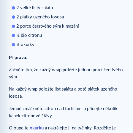
2 velké listy salátu
2 plátky uzeného lososa
2 porce čerstvého sýra k mazání
½ bio citronu
½ okurky
Příprava:
Začněte tím, že každý wrap potřete jednou porcí čerstvého
sýra.
Na každý wrap položte list salátu a poté plátek uzeného
lososa.
Jemně zmáčkněte citron nad tortillami a přidejte několik
kapek citronové šťávy.
Oloupejte
okurku
a nakrájejte ji na tyčinky. Rozdělte je