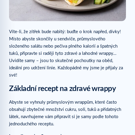
Víte-li, že zítřek bude nabitý: buďte o krok napřed, dívky!
Místo abyste skončily u sendviče, průmyslového
složeného salátu nebo pečiva plného kalorií a špatných
tuků, připravte si raději tyto zdravé a lahodné wrappy…
Uvidíte samy – jsou to skutečné pochoutky na oběd,
ideální pro udržení linie. Každopádně my jsme je přijaly za
své!
Základní recept na zdravé wrappy
Abyste se vyhnuly průmyslovým wrappům, které často
obsahují zbytečné množství cukru, soli, tuků a přídatných
látek, navrhujeme vám připravit si je samy podle tohoto
jednoduchého receptu.