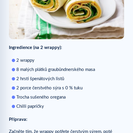
Ingredience (na 2 wrappy):
2 wrappy
8 malých plátků graubündnerského masa
2 hrsti špenátových listů
2 porce čerstvého sýra s 0 % tuku
Trocha sušeného oregana
Chilli papričky
Příprava:
Začněte tím, že wrappy potřete čerstvým sýrem, poté