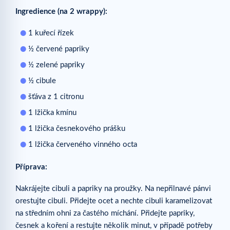
Ingredience (na 2 wrappy):
1 kuřecí řízek
½ červené papriky
½ zelené papriky
½ cibule
šťáva z 1 citronu
1 lžička kmínu
1 lžička česnekového prášku
1 lžička červeného vinného octa
Příprava:
Nakrájejte cibuli a papriky na proužky. Na nepřilnavé pánvi
orestujte cibuli. Přidejte ocet a nechte cibuli karamelizovat
na středním ohni za častého míchání. Přidejte papriky,
česnek a koření a restujte několik minut, v případě potřeby