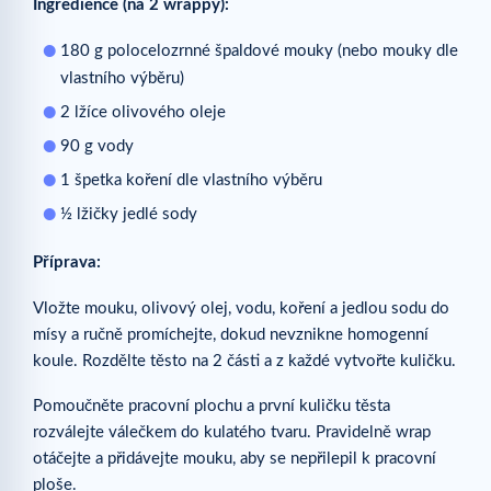
Ingredience (na 2 wrappy):
180 g polocelozrnné špaldové mouky (nebo mouky dle
vlastního výběru)
2 lžíce olivového oleje
90 g vody
1 špetka koření dle vlastního výběru
½ lžičky jedlé sody
Příprava:
Vložte mouku, olivový olej, vodu, koření a jedlou sodu do
mísy a ručně promíchejte, dokud nevznikne homogenní
koule. Rozdělte těsto na 2 části a z každé vytvořte kuličku.
Pomoučněte pracovní plochu a první kuličku těsta
rozválejte válečkem do kulatého tvaru. Pravidelně wrap
otáčejte a přidávejte mouku, aby se nepřilepil k pracovní
ploše.