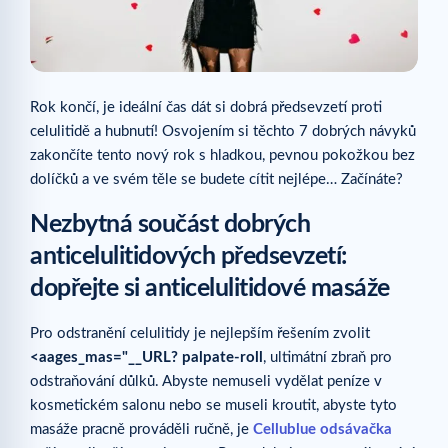
Rok končí, je ideální čas dát si dobrá předsevzetí proti
celulitidě a hubnutí! Osvojením si těchto 7 dobrých návyků
zakončíte tento nový rok s hladkou, pevnou pokožkou bez
dolíčků a ve svém těle se budete cítit nejlépe… Začínáte?
Nezbytná součást dobrých
anticelulitidových předsevzetí:
dopřejte si anticelulitidové masáže
Pro odstranění celulitidy je nejlepším řešením zvolit
<aages_mas="__URL? palpate-roll
, ultimátní zbraň pro
odstraňování důlků. Abyste nemuseli vydělat peníze v
kosmetickém salonu nebo se museli kroutit, abyste tyto
masáže pracně prováděli ručně, je
Cellublue odsávačka