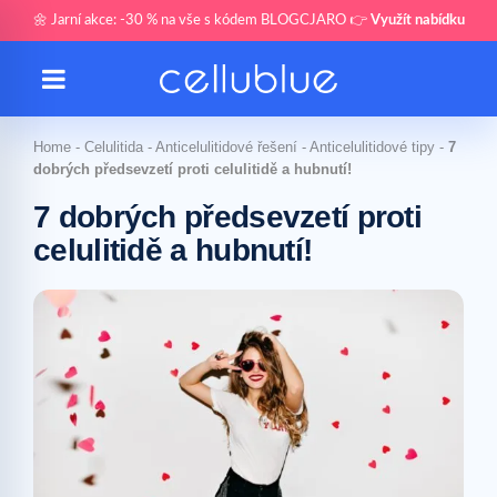
🌼 Jarní akce: -30 % na vše s kódem BLOGCJARO 👉
Využít nabídku
Home
-
Celulitida
-
Anticelulitidové řešení
-
Anticelulitidové tipy
-
7
dobrých předsevzetí proti celulitidě a hubnutí!
7 dobrých předsevzetí proti
celulitidě a hubnutí!