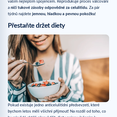
vaším nejlepším spojencem. Reprodukuje proces válcování
a
ničí tukové zásoby odpovědné za celulitidu
. Za pár
týdnů najdete
jemnou, hladkou a pevnou pokožku
!
Přestaňte držet diety
Pokud existuje jedno anticelulitidní předsevzetí, které
bychom letos měli všichni přijmout! Na rozdíl od toho, co