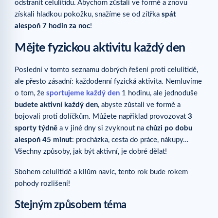
odstranit celulitidu. Abychom zůstali ve formě a znovu
získali hladkou pokožku, snažíme se od zítřka
spát
alespoň 7 hodin za noc
!
Mějte fyzickou aktivitu každý den
Poslední v tomto seznamu dobrých řešení proti celulitidě,
ale přesto zásadní: každodenní fyzická aktivita. Nemluvíme
o tom, že
sportujeme každý den
1 hodinu, ale jednoduše
budete aktivní každý den
, abyste zůstali ve formě a
bojovali proti dolíčkům. Můžete například provozovat
3
sporty týdně
a v jiné dny si zvyknout na
chůzi po dobu
alespoň 45 minut
: procházka, cesta do práce, nákupy…
Všechny způsoby, jak být aktivní, je dobré dělat!
Sbohem celulitidě a kilům navíc, tento rok bude rokem
pohody rozlišení!
Stejným způsobem téma