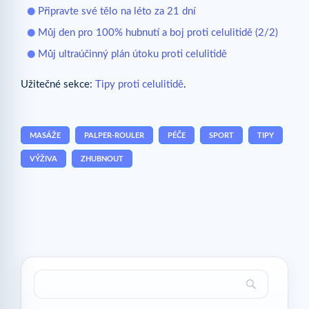
Připravte své tělo na léto za 21 dní
Můj den pro 100% hubnutí a boj proti celulitidě (2/2)
Můj ultraúčinný plán útoku proti celulitidě
Užitečné sekce:
Tipy proti celulitidě
.
MASÁŽE
PALPER-ROULER
PÉČE
SPORT
TIPY
VÝŽIVA
ZHUBNOUT