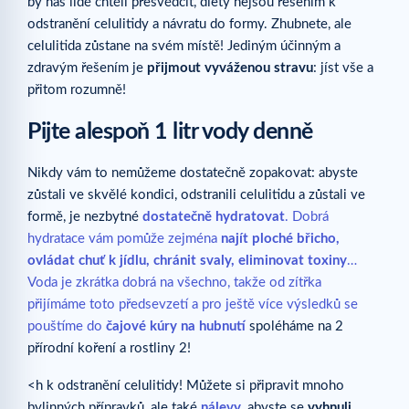
by nás lidé chtěli přesvědčit, diety nejsou řešením k
odstranění celulitidy a návratu do formy. Zhubnete, ale
celulitida zůstane na svém místě! Jediným účinným a
zdravým řešením je
přijmout vyváženou stravu
: jíst vše a
přitom rozumně!
Pijte alespoň 1 litr vody denně
Nikdy vám to nemůžeme dostatečně zopakovat: abyste
zůstali ve skvělé kondici, odstranili celulitidu a zůstali ve
formě, je nezbytné
dostatečně hydratovat
. Dobrá
hydratace vám pomůže zejména
najít ploché břicho,
ovládat chuť k jídlu, chránit svaly, eliminovat toxiny
…
Voda je zkrátka dobrá na všechno, takže od zítřka
přijímáme toto předsevzetí a pro ještě více výsledků se
pouštíme do
čajové kúry na hubnutí
spoléháme na 2
přírodní koření a rostliny 2!
<h k odstranění celulitidy! Můžete si připravit mnoho
bylinných přípravků, ale také
nálevy
, abyste se
vyhnuli