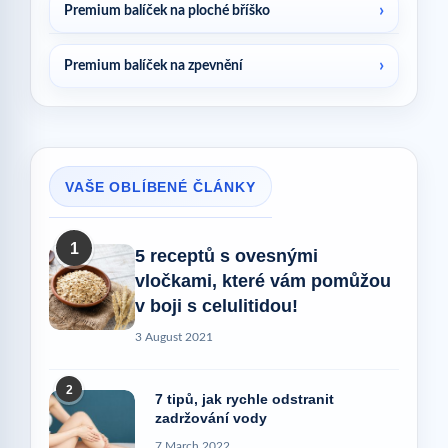
Premium balíček na ploché bříško
Premium balíček na zpevnění
VAŠE OBLÍBENÉ ČLÁNKY
1
5 receptů s ovesnými
vločkami, které vám pomůžou
v boji s celulitidou!
3 August 2021
2
7 tipů, jak rychle odstranit
zadržování vody
7 March 2022