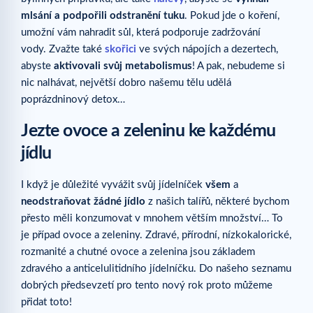
mlsání a podpořili odstranění tuku
. Pokud jde o koření,
umožní vám nahradit sůl, která podporuje zadržování
vody. Zvažte také
skořici
ve svých nápojích a dezertech,
abyste
aktivovali svůj metabolismus
! A pak, nebudeme si
nic nalhávat, největší dobro našemu tělu udělá
poprázdninový detox…
Jezte ovoce a zeleninu ke každému
jídlu
I když je důležité vyvážit svůj jídelníček
všem
a
neodstraňovat žádné jídlo
z našich talířů, některé bychom
přesto měli konzumovat v mnohem větším množství… To
je případ ovoce a zeleniny. Zdravé, přírodní, nízkokalorické,
rozmanité a chutné ovoce a zelenina jsou základem
zdravého a anticelulitidního jídelníčku. Do našeho seznamu
dobrých předsevzetí pro tento nový rok proto můžeme
přidat toto!