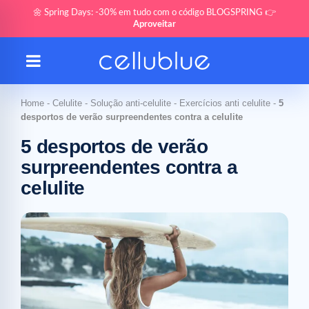
🌼 Spring Days: -30% em tudo com o código BLOGSPRING 👉
Aproveitar
Home
-
Celulite
-
Solução anti-celulite
-
Exercícios anti celulite
-
5
desportos de verão surpreendentes contra a celulite
5 desportos de verão
surpreendentes contra a
celulite