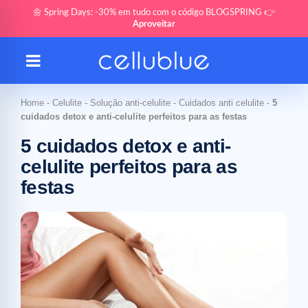
🌼 Spring Days: -30% em tudo com o código BLOGSPRING 👉
Aproveitar
Home
-
Celulite
-
Solução anti-celulite
-
Cuidados anti celulite
-
5
cuidados detox e anti-celulite perfeitos para as festas
5 cuidados detox e anti-
celulite perfeitos para as
festas