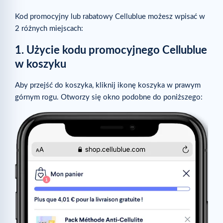
Przydatne pytania
Kod promocyjny lub rabatowy Cellublue możesz wpisać w
Skąd wiem, że ta porada do mnie pasuje?
2 różnych miejscach:
Czy mam oczekiwać szybkiego efektu?
1. Użycie kodu promocyjnego Cellublue
Czytaj dalej
w koszyku
Powiązane artykuły
Aby przejść do koszyka, kliknij ikonę koszyka w prawym
górnym rogu. Otworzy się okno podobne do poniższego: