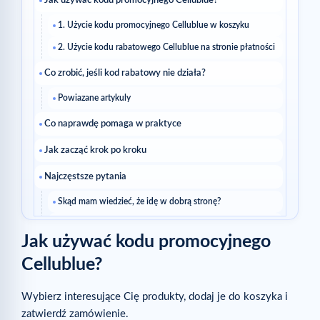
Jak używać kodu promocyjnego Cellublue?
1. Użycie kodu promocyjnego Cellublue w koszyku
2. Użycie kodu rabatowego Cellublue na stronie płatności
Co zrobić, jeśli kod rabatowy nie działa?
Powiazane artykuly
Co naprawdę pomaga w praktyce
Jak zacząć krok po kroku
Najczęstsze pytania
Skąd mam wiedzieć, że idę w dobrą stronę?
Czy trzeba zmieniać wszystko naraz?
Jak używać kodu promocyjnego
Czytaj dalej
Cellublue?
Jak sensownie wzmocnić ten artykuł
Wybierz interesujące Cię produkty, dodaj je do koszyka i
Krótki plan działania
zatwierdź zamówienie.