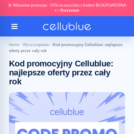
🌼 Wiosenne promocje: -30% na wszystko z kodem BLOGPLWIOSNA
👉
Korzystam
Home
-
Wyszczuplanie
-
Kod promocyjny Cellublue: najlepsze
oferty przez cały rok
Kod promocyjny Cellublue:
najlepsze oferty przez cały
rok