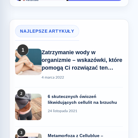
NAJLEPSZE ARTYKUŁY
1
Zatrzymanie wody w
organizmie – wskazówki, które
pomogą Ci rozwiązać ten
problem
4 marca 2022
2
6 skutecznych ćwiczeń
likwidujących cellulit na brzuchu
24 listopada 2021
3
Metamorfoza z Cellublue –