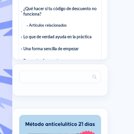
¿Qué hacer si tu código de descuento no
funciona?
Articulos relacionados
Lo que de verdad ayuda en la práctica
Una forma sencilla de empezar
Preguntas frecuentes
¿Cómo sé si voy por buen camino?
¿Conviene cambiarlo todo a la vez?
Artículos para seguir