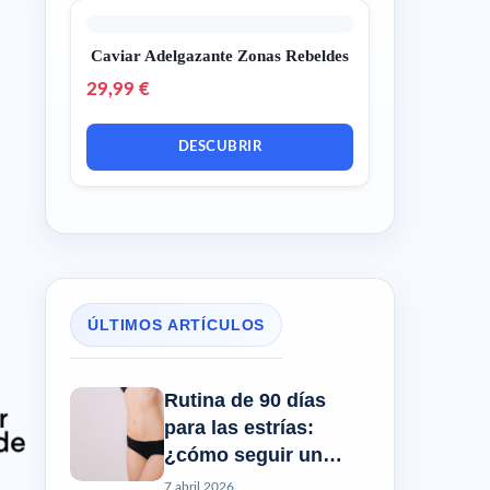
Caviar Adelgazante Zonas Rebeldes
29,99 €
DESCUBRIR
ÚLTIMOS ARTÍCULOS
Rutina de 90 días
para las estrías:
¿cómo seguir un
progreso real?
7 abril 2026