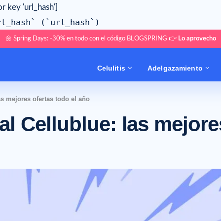
or key 'url_hash']
rl_hash` (`url_hash`)
🌼 Spring Days: -30% en todo con el código BLOGSPRING 👉
Lo aprovecho
Celulitis
Adelgazamiento
s mejores ofertas todo el año
l Cellublue: las mejore