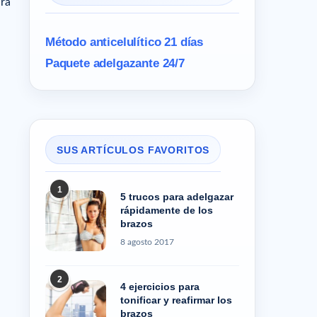
irá
Método anticelulítico 21 días
Paquete adelgazante 24/7
SUS ARTÍCULOS FAVORITOS
1
5 trucos para adelgazar
rápidamente de los
brazos
8 agosto 2017
2
4 ejercicios para
tonificar y reafirmar los
brazos