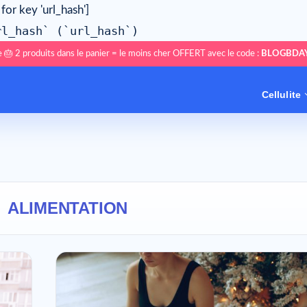
 for key 'url_hash']
rl_hash` (`url_hash`)
 🎂 2 produits dans le panier = le moins cher OFFERT avec le code :
BLOGBDA
Cellulite
:
ALIMENTATION