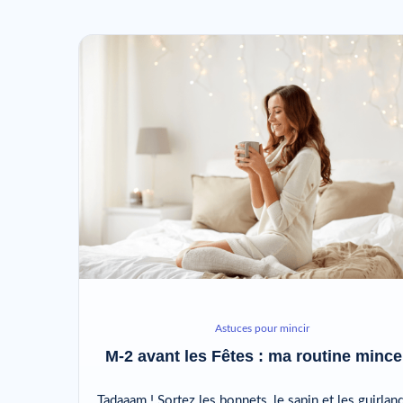
Astuces pour mincir
M-2 avant les Fêtes : ma routine mince
Tadaaam ! Sortez les bonnets, le sapin et les guirlan