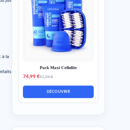
du jus
 à la
Pack Maxi Cellulite
nfaits
74,99 €
97,94 €
DÉCOUVRIR