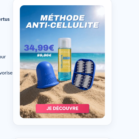
ertus
our
vorise