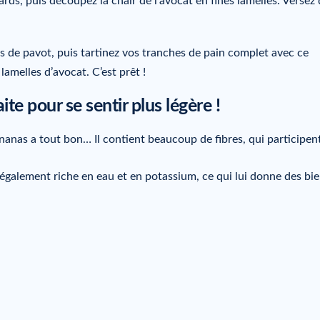
ds, puis découpez la chair de l’avocat en fines lamelles. Versez 
es de pavot, puis tartinez vos tranches de pain complet avec ce
lamelles d’avocat. C’est prêt !
ite pour se sentir plus légère !
ananas a tout bon… Il contient beaucoup de fibres, qui participent
t également riche en eau et en potassium, ce qui lui donne des bie