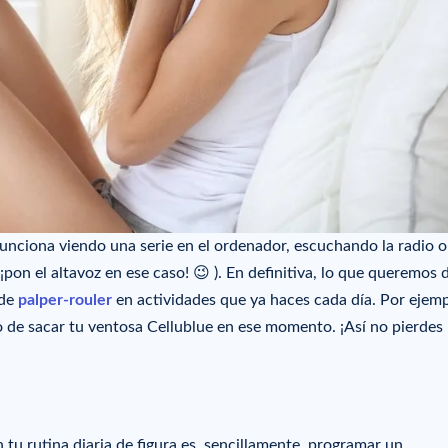
funciona viendo una serie en el ordenador, escuchando la radio o
pon el altavoz en ese caso! 😉 ). En definitiva, lo que queremos 
 de
palper-rouler
en actividades que ya haces cada día. Por ejempl
ito de sacar tu ventosa Cellublue en ese momento. ¡Así no pierdes
n tu rutina diaria de figura es, sencillamente, programar un