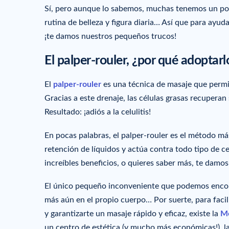
Sí, pero aunque lo sabemos, muchas tenemos un poco
rutina de belleza y figura diaria… Así que para ayud
¡te damos nuestros pequeños trucos!
El palper-rouler, ¿por qué adoptarl
El
palper-rouler
es una técnica de masaje que permit
Gracias a este drenaje, las células grasas recuperan
Resultado: ¡adiós a la celulitis!
En pocas palabras, el palper-rouler es el método más
retención de líquidos y actúa contra todo tipo de ce
increíbles beneficios, o quieres saber más, te damo
El único pequeño inconveniente que podemos encontra
más aún en el propio cuerpo… Por suerte, para facili
y garantizarte un masaje rápido y eficaz, existe la
Mé
un centro de estética (y mucho más económicas!), la 