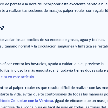
 de pereza a la hora de incorporar este excelente hábito a nue
arte a realizar tus sesiones de masajes palper-rouler con regulari
o?
e vaciar los adipocitos de su exceso de grasas, agua y toxinas.
 su tamaño normal y la circulación sanguínea y linfática se restab
 eficaz contra los hoyuelos, ayuda a cuidar la piel, previene la
lulitis, incluso la más enquistada. Si todavía tienes dudas sobre 
s
cita en este artículo.
r al palper-rouler es que resulta difícil de realizar con las ma
tarte la vida, evitar que te contorsiones de todas las maneras po
todo Cellublue con la
Ventosa
. ¡Igual de eficaces que un masaj
ventosa de silicona pura es fácil de usar en todas las zonas del