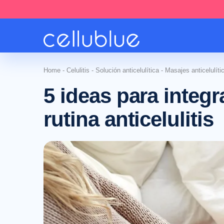
Home
-
Celulitis
-
Solución anticelulítica
-
Masajes anticelulíti
5 ideas para integr
rutina anticelulitis