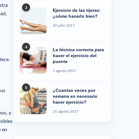
stra
3
Ejercicio de las tijeras:
dad,
¿cómo hacerlo bien?
20 julio 2017
4
La técnica correcta para
hacer el ejercicio del
lece.
puente
1 agosto 2017
5
¿Cuantas veces por
sus
semana es necesario
hacer ejercicio?
21 agosto 2017
nos, y
sibles
e en