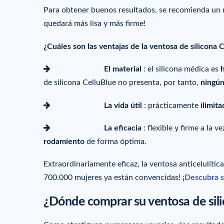
Para obtener buenos resultados, se recomienda un
quedará más lisa y más firme!
¿Cuáles son las ventajas de la ventosa de silicona 
icon-arrow-right
El material
: el silicona médica es
de silicona CelluBlue no presenta, por tanto,
ningún
icon-arrow-right
La vida útil
: prácticamente
ilimita
icon-arrow-right
La eficacia
: flexible y firme a la 
rodamiento
de forma óptima.
Extraordinariamente eficaz, la ventosa anticelulític
700.000 mujeres ya están convencidas!
¡Descubra s
¿Dónde comprar su ventosa de sil