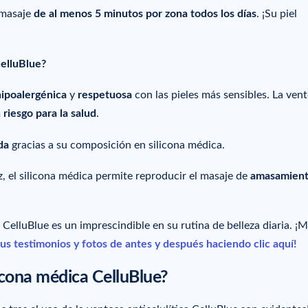
 masaje
de al menos 5 minutos por zona todos los días
. ¡Su piel
CelluBlue?
hipoalergénica
y
respetuosa
con las pieles más sensibles. La ven
 riesgo para la salud
.
da
gracias a su composición en silicona médica.
vez, el silicona médica permite reproducir el masaje de
amasamient
a CelluBlue es un imprescindible en su rutina de belleza diaria. ¡
us testimonios y fotos de antes y después haciendo clic aquí!
icona médica CelluBlue?