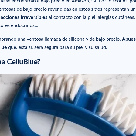
que se encuentran a bajo precio en Amazon, GiFi o Cdiscount, po
entosas de bajo precio revendidas en estos sitios representan un
eacciones irreversibles
al contacto con la piel: alergias cutáneas,
uptores endocrinos…
mprando una ventosa llamada de silicona y de bajo precio.
Apues
Blue
que, esta sí, será segura para su piel y su salud.
ona CelluBlue?