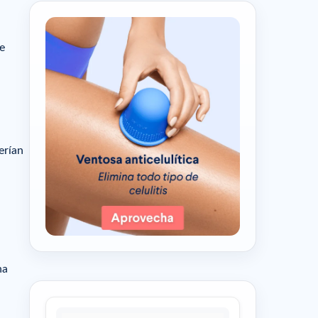
de
erían
na