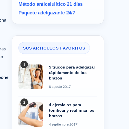
Método anticelulítico 21 días
Paquete adelgazante 24/7
cona
SUS ARTÍCULOS FAVORITOS
nas
on
1
5 trucos para adelgazar
rápidamente de los
upone
brazos
8 agosto 2017
2
4 ejercicios para
tonificar y reafirmar los
brazos
4 septiembre 2017