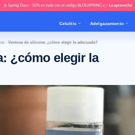
🌼 Spring Days: -30% en todo con el código BLOGSPRING 👉
Lo aprovecho
Celulitis
Adelgazamiento
cos
-
Ventosa de silicona: ¿cómo elegir la adecuada?
a: ¿cómo elegir la