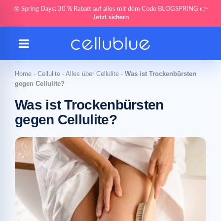
🌼 Spring Days: 30 % Rabatt auf alles mit dem Code BLOGSPRING 👉
Jetzt sichern
Home
-
Cellulite
-
Alles über Cellulite
-
Was ist Trockenbürsten
gegen Cellulite?
Was ist Trockenbürsten
gegen Cellulite?