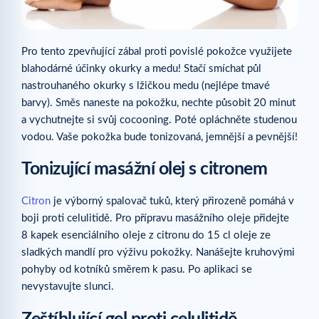
Pro tento zpevňující zábal proti povislé pokožce využijete
blahodárné účinky okurky a medu! Stačí smíchat půl
nastrouhaného okurky s lžičkou medu (nejlépe tmavé
barvy). Směs naneste na pokožku, nechte působit 20 minut
a vychutnejte si svůj cocooning. Poté opláchněte studenou
vodou. Vaše pokožka bude tonizovaná, jemnější a pevnější!
Tonizující masážní olej s citronem
Citron
je výborný spalovač tuků, který přirozeně pomáhá v
boji proti celulitidě. Pro přípravu masážního oleje přidejte
8 kapek esenciálního oleje z citronu do 15 cl oleje ze
sladkých mandlí pro výživu pokožky. Nanášejte kruhovými
pohyby od kotníků směrem k pasu. Po aplikaci se
nevystavujte slunci.