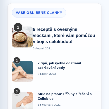
VAŠE OBLÍBENÉ ČLÁNKY
1
5 receptů s ovesnými
vločkami, které vám pomůžou
v boji s celulitidou!
3 August 2021
2
7 tipů, jak rychle odstranit
zadržování vody
7 March 2022
3
Strie na prsou: Příčiny a řešení s
Cellublue
18 February 2022