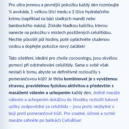
Pro ultra jemnou a pevnější pokožku každý den rozmixujte
¼ avokáda, 1 velkou lžíci medu a 3 lžíce hydratačního
krému (například na bázi sladkých mandlí nebo
bambuckého másla). Získáte hladkou kašičku, kterou
naneste na pokožku v místech postižených celulitidou.
Nechte působit půl hodiny, poté opláchněte studenou
vodou a dopřejte pokožce nový začátek!
Tato ošetření, ideální pro chvíle cocooningu, jsou skvělou
pomocí při odstraňování celulitidy. Sama o sobě však
nestačí k tomu, abyste se definitivně rozloučily s
pomerančovou kůží! Je třeba
kombinovat je s vyváženou
stravou, pravidelnou fyzickou aktivitou a především s
masážemi válením a uchopením
každý den.
Jedině masáže
válením a uchopením dokážou do hloubky rozložit tukové
uzlíky zodpovědné za celulitidu – jsou proto nezbytné v
boji proti pomerančové kůži. Pro snadné, účinné a rychlé
masáže sáhněte po baňkách CelluBlue!