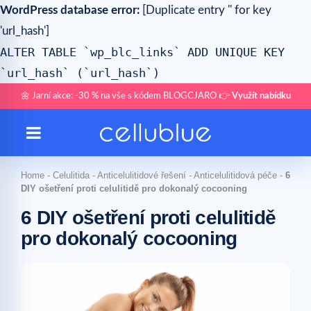
WordPress database error:
[Duplicate entry '' for key
'url_hash']
ALTER TABLE `wp_blc_links` ADD UNIQUE KEY
`url_hash` (`url_hash`)
🌼 Jarní akce: -30 % na vše s kódem BLOGCJARO 👉
Využít nabídku
Home
-
Celulitida
-
Anticelulitidové řešení
-
Anticelulitidová péče
-
6
DIY ošetření proti celulitidě pro dokonalý cocooning
6 DIY ošetření proti celulitidě
pro dokonalý cocooning