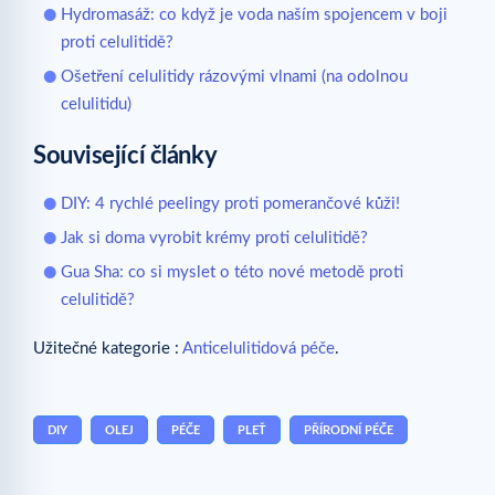
Hydromasáž: co když je voda naším spojencem v boji
proti celulitidě?
Ošetření celulitidy rázovými vlnami (na odolnou
celulitidu)
Související články
DIY: 4 rychlé peelingy proti pomerančové kůži!
Jak si doma vyrobit krémy proti celulitidě?
Gua Sha: co si myslet o této nové metodě proti
celulitidě?
Užitečné kategorie :
Anticelulitidová péče
.
DIY
OLEJ
PÉČE
PLEŤ
PŘÍRODNÍ PÉČE