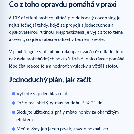
Co z toho opravdu pomáhá v praxi
6 DIY ošetření proti celulitidě pro dokonalý cocooning je
nejužitečnější tehdy, když se propojí s jednoduchou a
opakovatelnou rutinou. Nejpraktičtější je vyjít z toto tema
a ověřit, co jde skutečně udržet v běžném životě.
V praxi funguje stabilní metoda opakovaná několik dní lépe
než řada protichůdných pokusů. Právě tento rámec pomáhá
lépe číst reakce těla a hodnotit výsledky s větší jistotou.
Jednoduchý plán, jak začít
Vyberte si jeden hlavní cíl.
Držte realistický rytmus po dobu 7 až 21 dní.
Sledujte užitečné signály místo honby za okamžitým
efektem.
Měňte vždy jen jeden prvek, abyste poznali, co