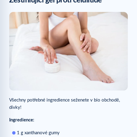
Zeštíhlující gel proti celulitidě
Všechny potřebné ingredience seženete v bio obchodě,
dívky!
Ingredience:
1 g xanthanové gumy