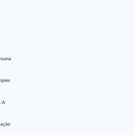
a numa
mples
. A
sação