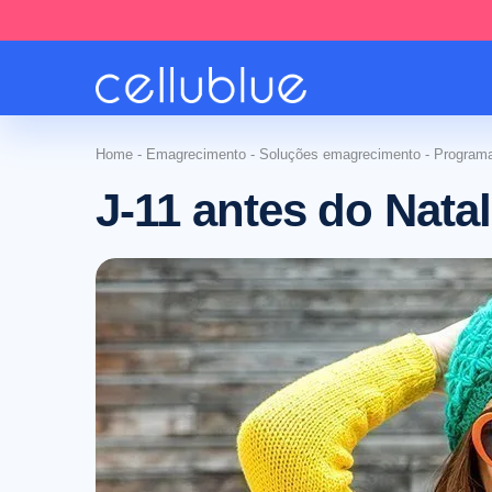
Home
-
Emagrecimento
-
Soluções emagrecimento
-
Program
J-11 antes do Nata