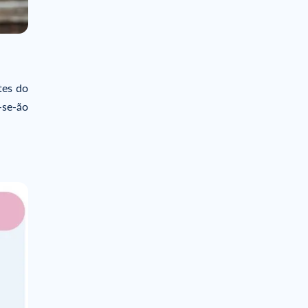
tes do
-se-ão