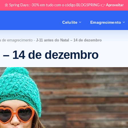
🌼 Spring Days: -30% em tudo com o código BLOGSPRING 👉
Aproveitar
Celulite
Emagrecimento
a de emagrecimento
-
J-11 antes do Natal – 14 de dezembro
l – 14 de dezembro