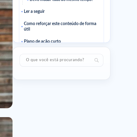
Ler a seguir
Como reforçar este conteúdo de forma
útil
Plano de ação curto
Perguntas úteis
Como sei se este conselho se adapta a
mim?
Devo esperar um efeito rápido?
Ler a seguir
Artigos relacionados