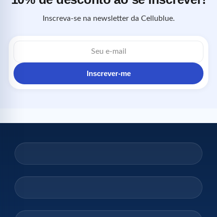
Inscreva-se na newsletter da Cellublue.
Endereço
de
e-
mail
Inscrever-me