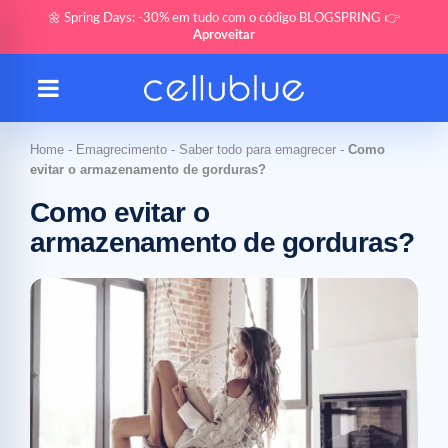
🌼 Spring Days: -30% em tudo com o código BLOGSPRING 👉
Aproveitar
Home
-
Emagrecimento
-
Saber todo para emagrecer
-
Como
evitar o armazenamento de gorduras?
Como evitar o
armazenamento de gorduras?