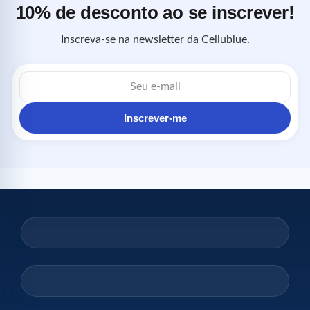
10% de desconto ao se inscrever!
Inscreva-se na newsletter da Cellublue.
Endereço
de
e-
mail
Inscrever-me