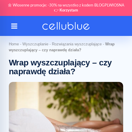
🌼 Wiosenne promocje: -30% na wszystko z kodem BLOGPLWIOSNA
👉
Korzystam
Home
-
Wyszczuplanie
-
Rozwiązania wyszczuplające
-
Wrap
wyszczuplający – czy naprawdę działa?
Wrap wyszczuplający – czy
naprawdę działa?