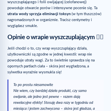
wyszczuplającego i folii owijającej (celofanowej)
powoduje otwarcie porów i intensywne pocenie się. Ta
utrata wody sprzyja eliminacji toksyn
(w tym tłuszczów)
nagromadzonych w organizmie. Tracisz centymetry i
wyglądasz smukle.
Opinie o wrapie wyszczuplającym 🙋‍♀️
Jeśli chodzi o to, czy wrap wyszczuplający działa,
użytkowniczki są zgodne w jednej kwestii: wrap nie
powoduje utraty wagi. Za to świetnie sprawdza się na
opornych partiach ciała – skóra jest wygładzona, a
sylwetka wyraźnie wysmukla się!
To po prostu niesamowite
Nie wiem, czy bardziej działa produkt, czy samo
owijanie, ale jedno jest pewne – razem dają
rewelacyjne efekty! Stosuję dwa razy w tygodniu od
miesiąca i jestem zachwycona – skóra jest gładsza, a