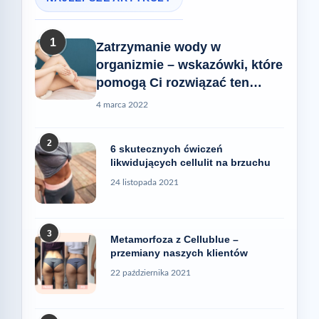
1
Zatrzymanie wody w
organizmie – wskazówki, które
pomogą Ci rozwiązać ten
problem
4 marca 2022
2
6 skutecznych ćwiczeń
likwidujących cellulit na brzuchu
24 listopada 2021
3
Metamorfoza z Cellublue –
przemiany naszych klientów
22 października 2021