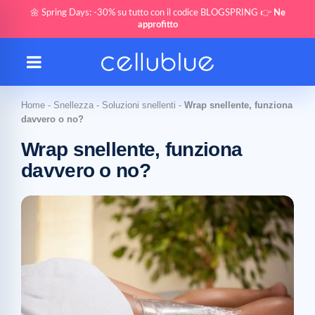
🌼 Spring Days: -30% su tutto con il codice BLOGSPRING 👉
Ne
approfitto
Home
-
Snellezza
-
Soluzioni snellenti
-
Wrap snellente, funziona
davvero o no?
Wrap snellente, funziona
davvero o no?