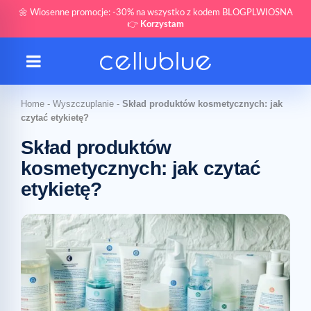
🌼 Wiosenne promocje: -30% na wszystko z kodem BLOGPLWIOSNA
👉
Korzystam
Home
-
Wyszczuplanie
-
Skład produktów kosmetycznych: jak
czytać etykietę?
Skład produktów
kosmetycznych: jak czytać
etykietę?