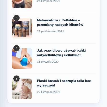
24 listopada 2021
3
Metamorfoza z Cellublue –
przemiany naszych klientów
22 października 2021
4
Jak prawidłowo używać bańki
antycellulitowej Cellublue?
13 stycznia 2020
5
Płaski brzuch i szczupła talia bez
wyrzeczeń!
22 listopada 2021