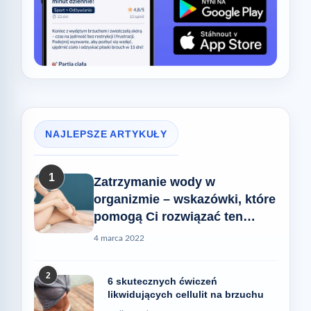
NAJLEPSZE ARTYKUŁY
1
Zatrzymanie wody w
organizmie – wskazówki, które
pomogą Ci rozwiązać ten
problem
4 marca 2022
2
6 skutecznych ćwiczeń
likwidujących cellulit na brzuchu