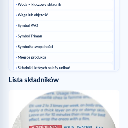
Woda – kluczowy składnik
Waga lub objętość
Symbol PAO
Symbol Triman
Symbol łatwopalności
Miejsce produkcji
Składniki, których należy unikać
Lista składników
Źródła
Powiazane artykuly