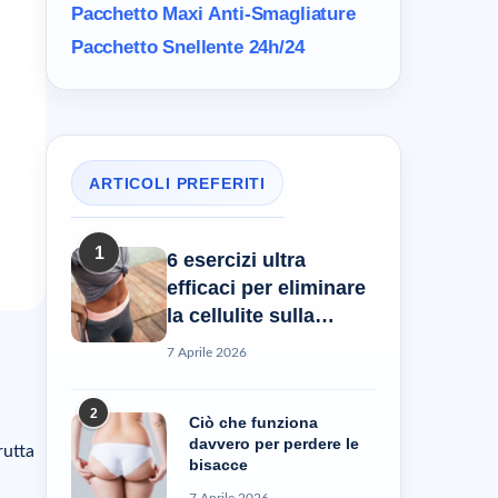
Pacchetto Maxi
Anti-Smagliature
Pacchetto Snellente 24h/24
ARTICOLI PREFERITI
1
6 esercizi ultra
efficaci per eliminare
la cellulite sulla
pancia
7 Aprile 2026
2
Ciò che funziona
davvero per perdere le
rutta
bisacce
7 Aprile 2026