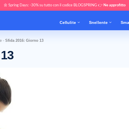
🌼 Spring Days: -30% su tutto con il codice BLOGSPRING 👉
Ne approfitto
Cellulite
Snellente
Sma
e
-
Sfida 2016: Giorno 13
 13