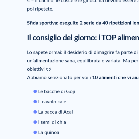
4 – Il bacino, le cosce e le ginocchia devono essere a
poi ripetete.
Sfida sportiva: eseguite 2 serie da 40 ripetizioni len
Il consiglio del giorno: i TOP alime
Lo sapete ormai: il desiderio di dimagrire fa parte di 
un’alimentazione sana, equilibrata e variata. Ma per 
obiettivi 🙂
Abbiamo selezionato per voi i
10 alimenti che vi aiu
Le bacche di Goji
Il cavolo kale
La bacca di Acai
I semi di chia
La quinoa