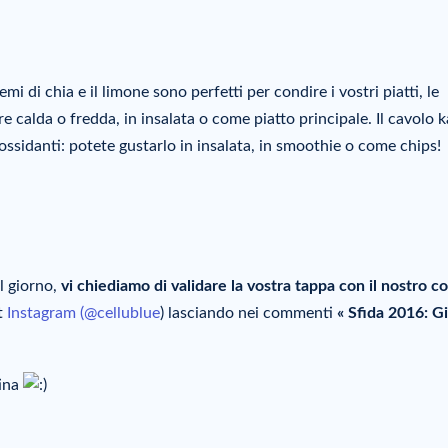
mi di chia e il limone sono perfetti per condire i vostri piatti, le
e calda o fredda, in insalata o come piatto principale. Il cavolo k
iossidanti: potete gustarlo in insalata, in smoothie o come chips!
l giorno,
vi chiediamo di validare la vostra tappa con il nostro c
t
Instagram (@cellublue
) lasciando nei commenti
« Sfida 2016: G
tina