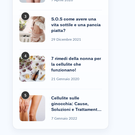
3
S.O.S come avere una
vita sottile e una pancia
piatta?
29 Dicembre 2021
4
7 rimedi della nonna per
la cellulite che
funzionano!
21 Gennaio 2020
5
Cellulite sulle
ginocchia: Cause,
Soluzioni e Trattamenti
– Cellublue
7 Gennaio 2022