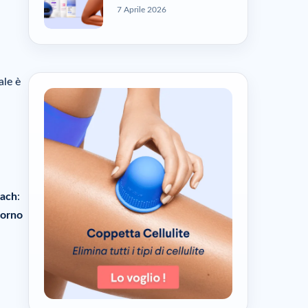
7 Aprile 2026
ale è
oach
:
iorno