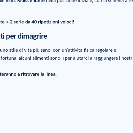
llineati.
Ridiscendete
nella posizione iniziale, con la schiena a te
te + 2 serie da 40 ripetizioni veloci!
nti per dimagrire
uno stile di vita più sano, con un’attività fisica regolare e
fortuna, alcuni alimenti sono lì per aiutarci a raggiungere i nostr
teranno a ritrovare la linea.