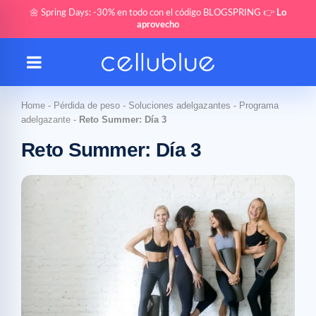
🌼 Spring Days: -30% en todo con el código BLOGSPRING 👉
Lo
aprovecho
Home
-
Pérdida de peso
-
Soluciones adelgazantes
-
Programa
adelgazante
-
Reto Summer: Día 3
Reto Summer: Día 3