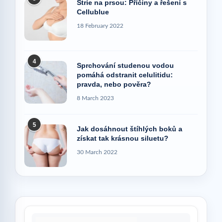
Strie na prsou: Příčiny a řešení s
Cellublue
18 February 2022
4
Sprchování studenou vodou
pomáhá odstranit celulitidu:
pravda, nebo pověra?
8 March 2023
5
Jak dosáhnout štíhlých boků a
získat tak krásnou siluetu?
30 March 2022