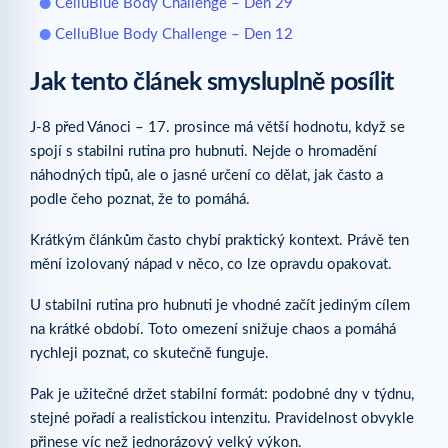
CelluBlue Body Challenge – Den 29
CelluBlue Body Challenge – Den 12
Jak tento článek smysluplně posílit
J-8 před Vánoci – 17. prosince má větší hodnotu, když se
spojí s stabilni rutina pro hubnuti. Nejde o hromadění
náhodných tipů, ale o jasné určení co dělat, jak často a
podle čeho poznat, že to pomáhá.
Krátkým článkům často chybí praktický kontext. Právě ten
mění izolovaný nápad v něco, co lze opravdu opakovat.
U stabilni rutina pro hubnuti je vhodné začít jediným cílem
na krátké období. Toto omezení snižuje chaos a pomáhá
rychleji poznat, co skutečně funguje.
Pak je užitečné držet stabilní formát: podobné dny v týdnu,
stejné pořadí a realistickou intenzitu. Pravidelnost obvykle
přinese víc než jednorázový velký výkon.