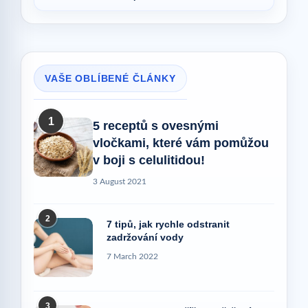
VAŠE OBLÍBENÉ ČLÁNKY
1
5 receptů s ovesnými
vločkami, které vám pomůžou
v boji s celulitidou!
3 August 2021
2
7 tipů, jak rychle odstranit
zadržování vody
7 March 2022
3