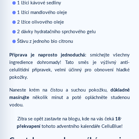
1 lžíci kávové sedliny
Mám čekat rychlý efekt?
1 lžíci mandlového oleje
Číst dále
2 lžíce olivového oleje
Související články
2 dávky hydratačního sprchového gelu
Šťávu z jednoho bio citronu
Příprava je naprosto jednoduchá:
smíchejte všechny
ingredience dohromady! Tato směs je výživný anti-
celulitidní přípravek, velmi účinný pro obnovení hladké
pokožky.
Naneste krém na čistou a suchou pokožku,
důkladně
masírujte
několik minut a poté opláchněte studenou
vodou.
.
Zítra se opět zastavte na blogu, kde na vás čeká
18
překvapení
tohoto adventního kalendáře CelluBlue!