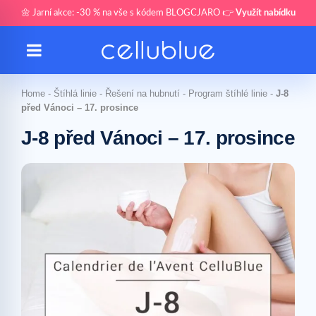
🌼 Jarní akce: -30 % na vše s kódem BLOGCJARO 👉
Využít nabídku
Home
-
Štíhlá linie
-
Řešení na hubnutí
-
Program štíhlé linie
-
J-8
před Vánoci – 17. prosince
J-8 před Vánoci – 17. prosince