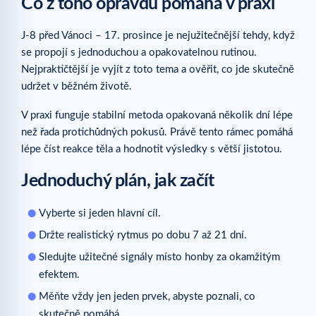
Co z toho opravdu pomáhá v praxi
J-8 před Vánoci – 17. prosince je nejužitečnější tehdy, když
se propojí s jednoduchou a opakovatelnou rutinou.
Nejpraktičtější je vyjít z toto tema a ověřit, co jde skutečně
udržet v běžném životě.
V praxi funguje stabilní metoda opakovaná několik dní lépe
než řada protichůdných pokusů. Právě tento rámec pomáhá
lépe číst reakce těla a hodnotit výsledky s větší jistotou.
Jednoduchý plán, jak začít
Vyberte si jeden hlavní cíl.
Držte realistický rytmus po dobu 7 až 21 dní.
Sledujte užitečné signály místo honby za okamžitým
efektem.
Měňte vždy jen jeden prvek, abyste poznali, co
skutečně pomáhá.