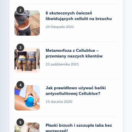
2
6 skutecznych ćwiczeń
likwidujących cellulit na brzuchu
24 listopada 2021
3
Metamorfoza z Cellublue –
przemiany naszych klientów
22 października 2021
4
Jak prawidłowo używać bańki
antycellulitowej Cellublue?
13 stycznia 2020
5
Płaski brzuch i szczupła talia bez
wyrzeczeń!