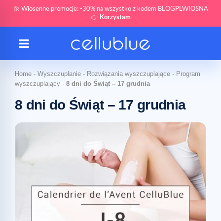
🌼 Wiosenne promocje: -30% na wszystko z kodem BLOGPLWIOSNA
👉
Korzystam
Home
-
Wyszczuplanie
-
Rozwiązania wyszczuplające
-
Program
wyszczuplający
-
8 dni do Świąt – 17 grudnia
8 dni do Świąt – 17 grudnia