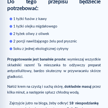
Do tego przepisu będziecie
Skąd wiem, że ta porada do mnie pasuje?
potrzebować:
Czy mam oczekiwać szybkiego efektu?
1 łyżki fusów z kawy
Czytaj dalej
1 łyżki olejku migdałowego
Powiązane artykuły
2 łyżek oliwy z oliwek
2 porcji nawilżającego żelu pod prysznic
Soku z jednej ekologicznej cytryny
Przygotowanie jest banalnie proste:
wymieszaj wszystkie
składniki razem! Ta mieszanka to odżywczy preparat
antycellulitowy, bardzo skuteczny w przywracaniu skórze
gładkości.
Nałóż krem na czystą i suchą skórę,
dokładnie masuj
przez
kilka minut, a następnie spłucz chłodną wodą.
.
Zajrzyjcie jutro na bloga, żeby odkryć
18
niespodziankę