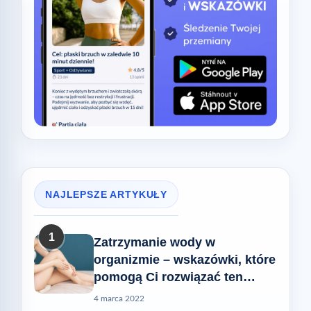
NAJLEPSZE ARTYKUŁY
1
Zatrzymanie wody w
organizmie – wskazówki, które
pomogą Ci rozwiązać ten
problem
4 marca 2022