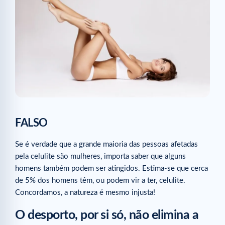
Nem todas temos o mesmo tipo de celulite
VERDADEIRO
A celulite está ligada à circulação sanguínea
VERDADEIRO
A água fria não é eficaz contra a celulite
FALSO
Artigos relacionados
FALSO
Se é verdade que a grande maioria das pessoas afetadas
pela celulite são mulheres, importa saber que alguns
homens também podem ser atingidos. Estima-se que cerca
de 5% dos homens têm, ou podem vir a ter, celulite.
Concordamos, a natureza é mesmo injusta!
O desporto, por si só, não elimina a