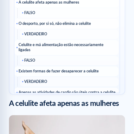
A celulite afeta apenas as mulheres
FALSO
O desporto, por si só, não elimina a celulite
VERDADEIRO
Celulite e má alimentação estão necessariamente
ligadas
FALSO
Existem formas de fazer desaparecer a celulite
VERDADEIRO
Apenas as atividades de cardio são úteis contra a celulite
A celulite afeta apenas as mulheres
FALSO
Apenas as mulheres com excesso de peso têm celulite
FALSO