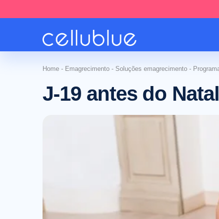
Home
-
Emagrecimento
-
Soluções emagrecimento
-
Program
J-19 antes do Nata