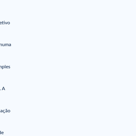
etivo
a numa
mples
. A
sação
de