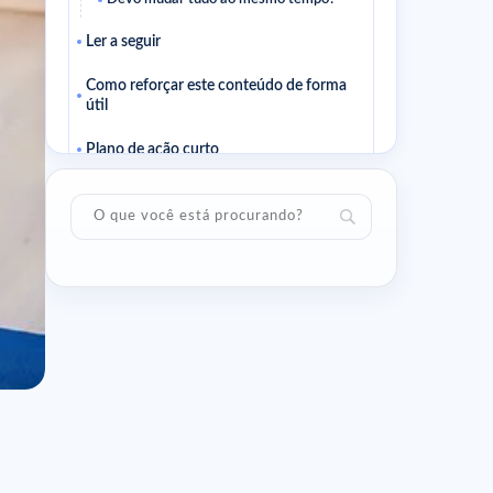
Ler a seguir
Como reforçar este conteúdo de forma
útil
Plano de ação curto
Perguntas úteis
Como sei se este conselho se adapta a
mim?
Devo esperar um efeito rápido?
Ler a seguir
Artigos relacionados