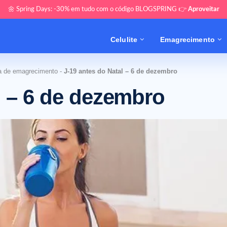
🌼 Spring Days: -30% em tudo com o código BLOGSPRING 👉
Aproveitar
Celulite
Emagrecimento
a de emagrecimento
-
J-19 antes do Natal – 6 de dezembro
l – 6 de dezembro