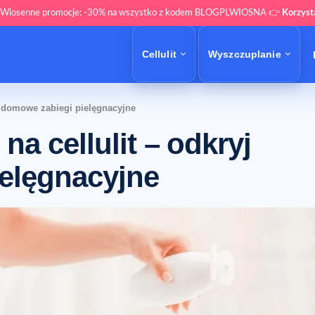
 Wiosenne promocje: -30% na wszystko z kodem BLOGPLWIOSNA 👉
Korzys
Cellulit
Wyszczuplanie
yj domowe zabiegi pielęgnacyjne
a cellulit – odkryj
elęgnacyjne