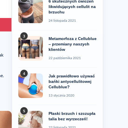
6 skutecznych ćwiczeń
likwidujących cellulit na
brzuchu
24 listopada 2021
3
Metamorfoza z Cellublue
– przemiany naszych
klientów
ak
22 października 2021
4
e.
Jak prawidłowo używać
bańki antycellulitowej
Cellublue?
13 stycznia 2020
5
Płaski brzuch i szczupła
talia bez wyrzeczeń!
22 listopada 2021