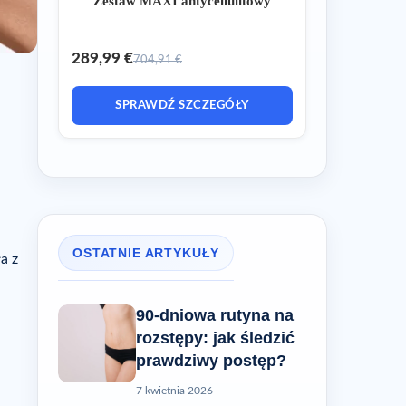
Zestaw MAXI antycellulitowy
289,99 €
704,91 €
SPRAWDŹ SZCZEGÓŁY
OSTATNIE ARTYKUŁY
a z
90-dniowa rutyna na
rozstępy: jak śledzić
prawdziwy postęp?
7 kwietnia 2026