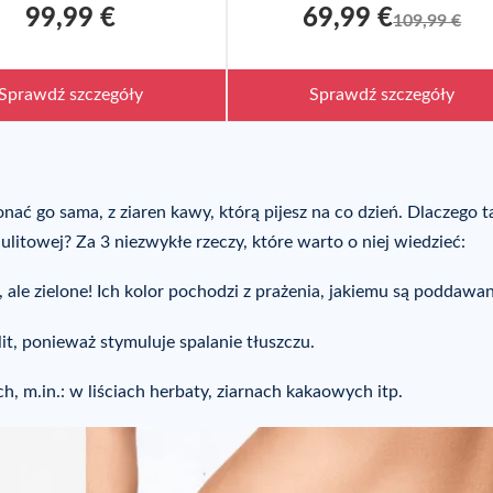
99,99 €
69,99 €
109,99 €
Sprawdź szczegóły
Sprawdź szczegóły
ać go sama, z ziaren kawy, którą pijesz na co dzień. Dlaczego t
lulitowej? Za 3 niezwykłe rzeczy, które warto o niej wiedzieć:
 ale zielone! Ich kolor pochodzi z prażenia, jakiemu są poddawan
t, ponieważ stymuluje spalanie tłuszczu.
, m.in.: w liściach herbaty, ziarnach kakaowych itp.