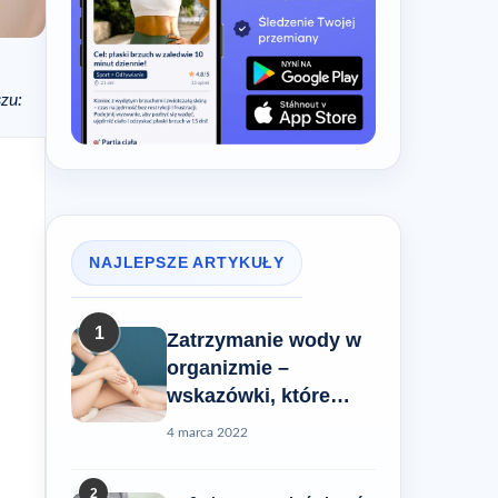
zu:
NAJLEPSZE ARTYKUŁY
1
Zatrzymanie wody w
organizmie –
wskazówki, które
pomogą Ci rozwiązać
4 marca 2022
ten problem
2