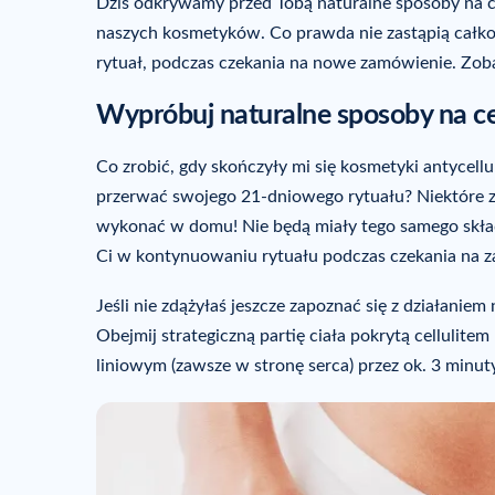
Dziś odkrywamy przed Tobą naturalne sposoby na c
naszych kosmetyków. Co prawda nie zastąpią całkow
rytuał, podczas czekania na nowe zamówienie. Zob
Wypróbuj naturalne sposoby na cel
Co zrobić, gdy skończyły mi się kosmetyki antycellu
przerwać swojego 21-dniowego rytuału? Niektóre z k
wykonać w domu! Nie będą miały tego samego skład
Ci w kontynuowaniu rytuału podczas czekania na 
Jeśli nie zdążyłaś jeszcze zapoznać się z działaniem
Obejmij strategiczną partię ciała pokrytą cellulite
liniowym (zawsze w stronę serca) przez ok. 3 minuty 