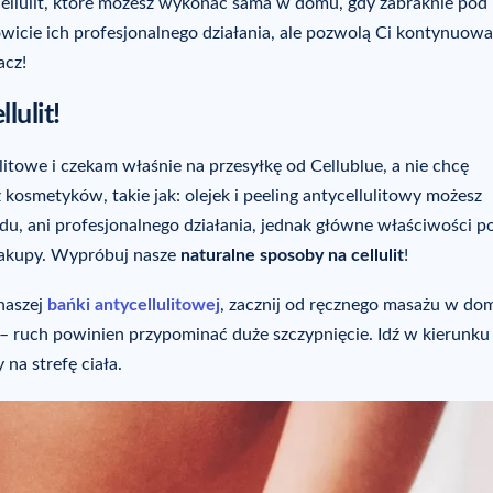
ellulit, które możesz wykonać sama w domu, gdy zabraknie pod 
icie ich profesjonalnego działania, ale pozwolą Ci kontynuow
acz!
lulit!
litowe i czekam właśnie na przesyłkę od Cellublue, a nie chcę
osmetyków, takie jak: olejek i peeling antycellulitowy możesz
u, ani profesjonalnego działania, jednak główne właściwości 
zakupy. Wypróbuj nasze
naturalne sposoby na cellulit
!
 naszej
bańki antycellulitowej
, zacznij od ręcznego masażu w do
m – ruch powinien przypominać duże szczypnięcie. Idź w kierunku
na strefę ciała.