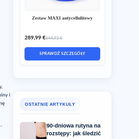
Zestaw MAXI antycellulitowy
289,99 €
644,92 €
SPRAWDŹ SZCZEGÓŁY
y,
iny i
znę
OSTATNIE ARTYKUŁY
90-dniowa rutyna na
-
rozstępy: jak śledzić