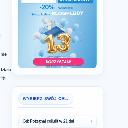
,
śnie
,
działa
rę.
WYBIERZ SWÓJ CEL:
Cel: Pożegnaj cellulit w 21 dni