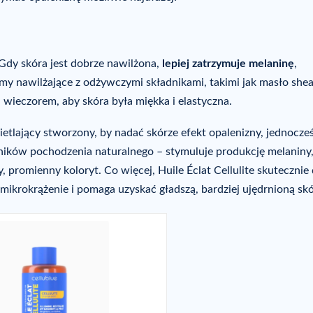
 Gdy skóra jest dobrze nawilżona,
lepiej zatrzymuje melaninę
,
emy nawilżające z odżywczymi składnikami, takimi jak masło shea
i wieczorem, aby skóra była miękka i elastyczna.
ietlający stworzony, by nadać skórze efekt opalenizny, jednocze
dników pochodzenia naturalnego – stymuluje produkcję melaniny
, promienny koloryt. Co więcej, Huile Éclat Cellulite skutecznie 
a mikrokrążenie i pomaga uzyskać gładszą, bardziej ujędrnioną skó