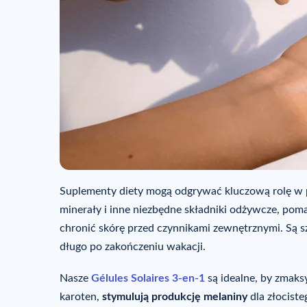
Suplementy diety mogą odgrywać kluczową rolę w p
minerały i inne niezbędne składniki odżywcze, pom
chronić skórę przed czynnikami zewnętrznymi. Są s
długo po zakończeniu wakacji.
Nasze
Gélules Solaires 3-en-1
są idealne, by zmaks
karoten,
stymulują produkcję melaniny
dla złocist