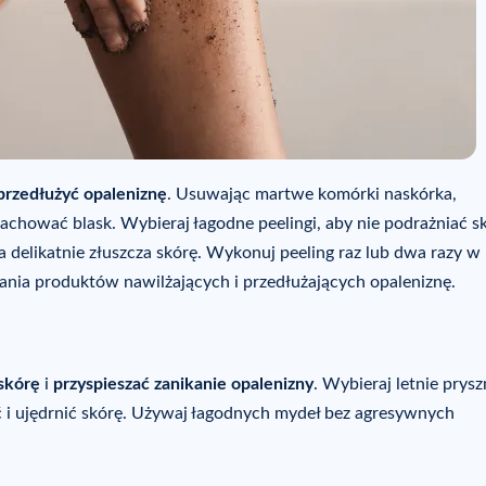
 przedłużyć opaleniznę
. Usuwając martwe komórki naskórka,
 zachować blask. Wybieraj łagodne peelingi, aby nie podrażniać s
a delikatnie złuszcza skórę. Wykonuj peeling raz lub dwa razy w
iania produktów nawilżających i przedłużających opaleniznę.
skórę
i
przyspieszać zanikanie opalenizny
. Wybieraj letnie prysz
 i ujędrnić skórę. Używaj łagodnych mydeł bez agresywnych