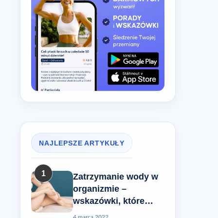
NAJLEPSZE ARTYKUŁY
1
Zatrzymanie wody w
organizmie –
wskazówki, które
pomogą Ci rozwiązać
4 marca 2022