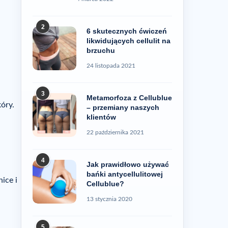
ten problem
2
6 skutecznych ćwiczeń
likwidujących cellulit na
brzuchu
24 listopada 2021
3
Metamorfoza z Cellublue
kóry.
– przemiany naszych
klientów
22 października 2021
4
Jak prawidłowo używać
bańki antycellulitowej
nice i
Cellublue?
13 stycznia 2020
5