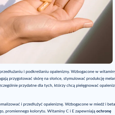
rzedłużaniu i podkreślaniu opalenizny. Wzbogacone w witamin
agają przygotować skórę na słońce, stymulować produkcję melan
zczególnie przydatne dla tych, którzy chcą pielęgnować opaleni
ymalizować i przedłużyć opaleniznę. Wzbogacone w miedź i beta
ego, promiennego kolorytu. Witaminy C i E zapewniają
ochronę