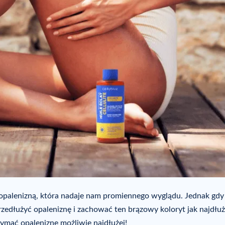
stą opalenizną, która nadaje nam promiennego wyglądu. Jednak gdy
rzedłużyć opaleniznę i zachować ten brązowy koloryt jak najdłuż
zymać opaleniznę możliwie najdłużej!