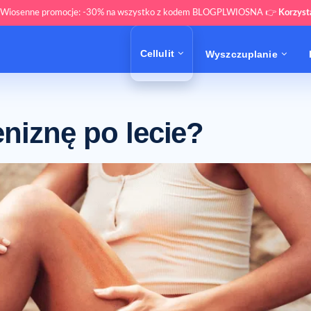
 Wiosenne promocje: -30% na wszystko z kodem BLOGPLWIOSNA 👉
Korzys
Cellulit
Wyszczuplanie
niznę po lecie?