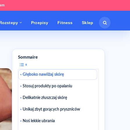
tam
Rozstepy
Przepisy
Fitness
Sklep
Sommaire
Głęboko nawilżaj skórę
Stosuj produkty po opalaniu
Delikatnie złuszczaj skórę
Unikaj zbyt gorących pryszniców
Noś lekkie ubrania