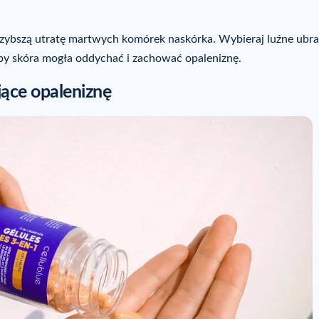
zybszą utratę martwych komórek naskórka. Wybieraj luźne ubra
aby skóra mogła oddychać i zachować opaleniznę.
jące opaleniznę