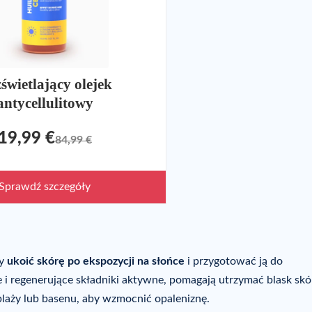
świetlający olejek
antycellulitowy
19,99 €
84,99 €
Sprawdź szczegóły
by
ukoić skórę po ekspozycji na słońce
i przygotować ją do
i regenerujące składniki aktywne, pomagają utrzymać blask skó
plaży lub basenu, aby wzmocnić opaleniznę.