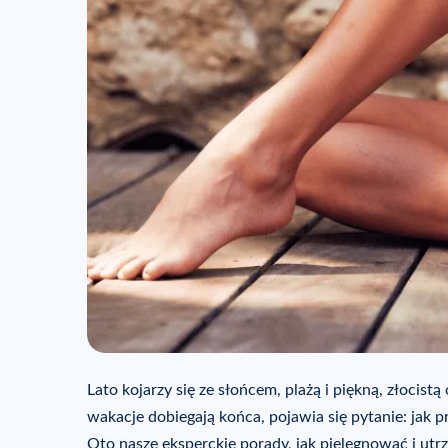
Lato kojarzy się ze słońcem, plażą i piękną, złoci
wakacje dobiegają końca, pojawia się pytanie: jak p
Oto nasze eksperckie porady, jak pielęgnować i utr