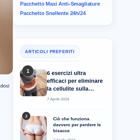
Pacchetto Maxi
Anti-Smagliature
Pacchetto Snellente 24h/24
ARTICOLI PREFERITI
1
6 esercizi ultra
efficaci per eliminare
ndosi
la cellulite sulla
pancia
7 Aprile 2026
2
Ciò che funziona
davvero per perdere le
bisacce
7 Aprile 2026