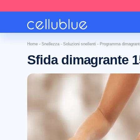
Home
-
Snellezza
-
Soluzioni snellenti
-
Programma dimagrant
Sfida dimagrante 1