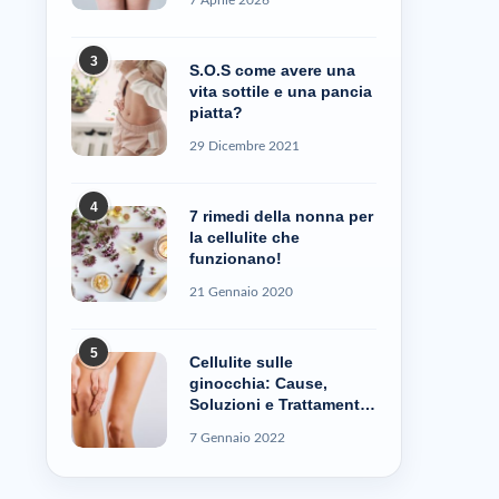
3
S.O.S come avere una
vita sottile e una pancia
piatta?
29 Dicembre 2021
4
7 rimedi della nonna per
la cellulite che
funzionano!
21 Gennaio 2020
5
Cellulite sulle
ginocchia: Cause,
Soluzioni e Trattamenti
– Cellublue
7 Gennaio 2022