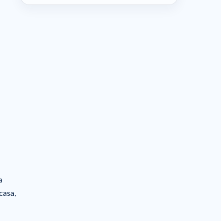
a
casa,