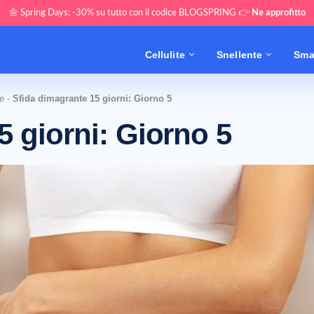
🌼 Spring Days: -30% su tutto con il codice BLOGSPRING 👉
Ne approfitto
Cellulite
Snellente
Sma
e
-
Sfida dimagrante 15 giorni: Giorno 5
5 giorni: Giorno 5