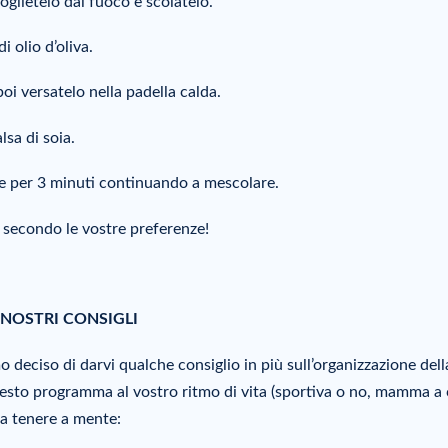
oglietelo dal fuoco e scolatelo.
i olio d’oliva.
oi versatelo nella padella calda.
lsa di soia.
ere per 3 minuti continuando a mescolare.
, secondo le vostre preferenze!
 NOSTRI CONSIGLI
 deciso di darvi qualche consiglio in più sull’organizzazione dell
esto programma al vostro ritmo di vita (sportiva o no, mamma a 
da tenere a mente: