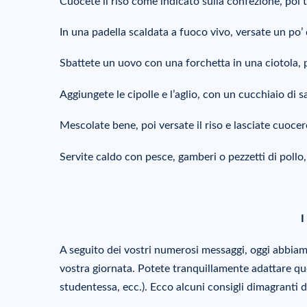
Cuocete il riso come indicato sulla confezione, poi t
In una padella scaldata a fuoco vivo, versate un po’ d
Sbattete un uovo con una forchetta in una ciotola, p
Aggiungete le cipolle e l’aglio, con un cucchiaio di sa
Mescolate bene, poi versate il riso e lasciate cuoc
Servite caldo con pesce, gamberi o pezzetti di pollo
I
A seguito dei vostri numerosi messaggi, oggi abbiamo
vostra giornata. Potete tranquillamente adattare qu
studentessa, ecc.). Ecco alcuni consigli dimagranti 