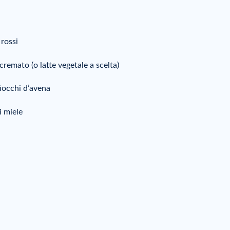
 rossi
scremato (o latte vegetale a scelta)
fiocchi d’avena
i miele