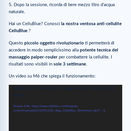
5. Dopo la sessione, ricorda di bere mezzo litro d’acqua
naturale.
Hai un CelluBlue? Conosci
la nostra ventosa anti-cellulite
CelluBlue
?
Questo
piccolo oggetto rivoluzionario
ti permetterà di
accedere in modo semplicissimo alla
potente tecnica del
massaggio palper-rouler
per combattere la cellulite. I
risultati sono visibili in
sole 3 settimane
.
Un video su M6 che spiega il funzionamento:
Video
Media error: Format(s) not supported or source(s) not
Player
found
Scarica il file: https://www.cellublue.com/blog/wp-
content/uploads/2015/01/100_Mag_CelluBlue_Shortened.mp4?_=1