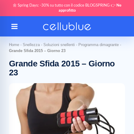
🌼 Spring Days: -30% su tutto con il codice BLOGSPRING 👉
Ne
approfitto
Home
-
Snellezza
-
Soluzioni snellenti
-
Programma dimagrante
-
Grande Sfida 2015 – Giorno 23
Grande Sfida 2015 – Giorno
23