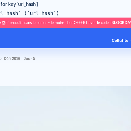
 for key 'url_hash']
rl_hash` (`url_hash`)
 🎂 2 produits dans le panier = le moins cher OFFERT avec le code :
BLOGBDA
Cellulite
>
Défi 2016 : Jour 5