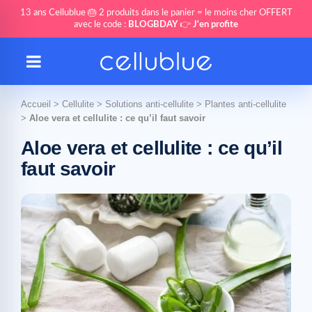
13 ans Cellublue 🎂 2 produits dans le panier = le moins cher OFFERT
avec le code :
BLOGBDAY
👉
J'en profite
Accueil
>
Cellulite
>
Solutions anti-cellulite
>
Plantes anti-cellulite
>
Aloe vera et cellulite : ce qu’il faut savoir
Aloe vera et cellulite : ce qu’il
faut savoir