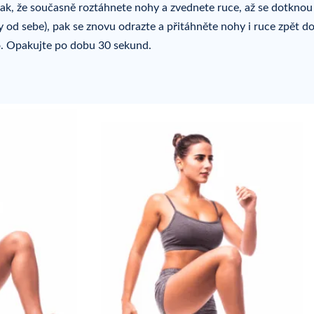
 tak, že současně roztáhnete nohy a zvednete ruce, až se dotknou
 od sebe), pak se znovu odrazte a přitáhněte nohy i ruce zpět d
o. Opakujte po dobu 30 sekund.