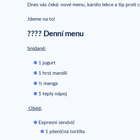
Dnes vás čeká: nové menu, kardio lekce a tip proti ce
Jdeme na to!
???? Denní menu
Snídaně:
1 jogurt
1 hrst mandlí
½ manga
1 teplý nápoj
Oběd:
Expresní sendvič
1 pšeničná tortilla