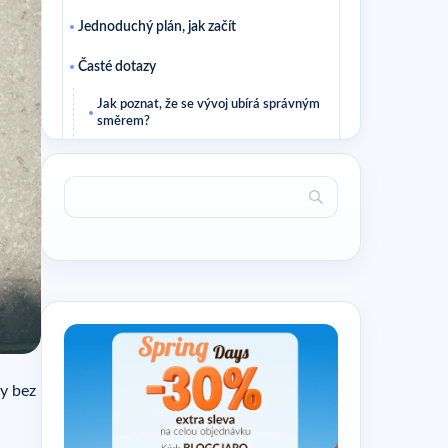
Jednoduchý plán, jak začít
Časté dotazy
Jak poznat, že se vývoj ubírá správným
směrem?
Je nutné měnit všechno najednou?
Číst dále
Související články
y bez