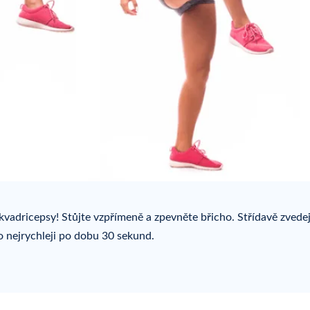
a kvadricepsy! Stůjte vzpřímeně a zpevněte břicho. Střídavě zvede
 nejrychleji po dobu 30 sekund.