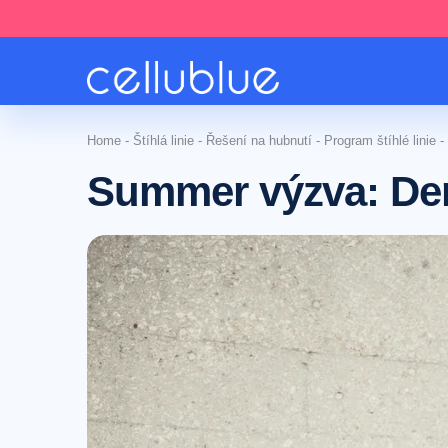
Home
-
Štíhlá linie
-
Řešení na hubnutí
-
Program štíhlé linie
-
Summer výzva: De