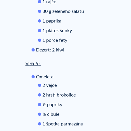
1 rajče
30 g zeleného salátu
1 paprika
1 plátek šunky
1 porce fety
Dezert: 2 kiwi
Večeře:
Omeleta
2 vejce
2 hrsti brokolice
½ papriky
½ cibule
1 špetka parmazánu