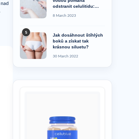
vodou pomáhá
 nad
odstranit celulitidu:
o
pravda, nebo pověra?
8 March 2023
5
Jak dosáhnout štíhlých
boků a získat tak
krásnou siluetu?
30 March 2022