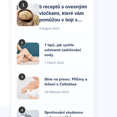
1
5 receptů s ovesnými
vločkami, které vám
pomůžou v boji s
celulitidou!
3 August 2021
2
7 tipů, jak rychle
odstranit zadržování
vody
7 March 2022
3
Strie na prsou: Příčiny a
řešení s Cellublue
18 February 2022
4
Sprchování studenou