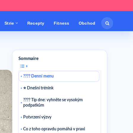
Strie
Recepty
Fitness
Obchod
Sommaire
???? Denní menu
⭐ Dnešní trénink
???? Tip dne: vyhněte se vysokým
podpatkům
Potvrzení výzvy
Co z toho opravdu pomáhá v praxi