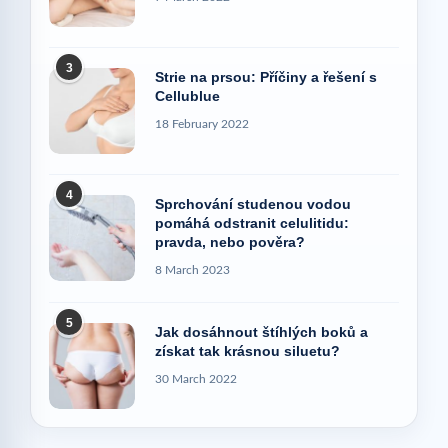
3
Strie na prsou: Příčiny a řešení s
Cellublue
18 February 2022
4
Sprchování studenou vodou
pomáhá odstranit celulitidu:
pravda, nebo pověra?
8 March 2023
5
Jak dosáhnout štíhlých boků a
získat tak krásnou siluetu?
30 March 2022