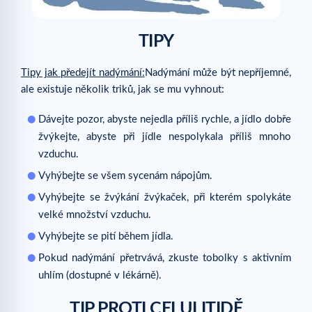
TIPY
Tipy jak předejít nadýmání:
Nadýmání může být nepříjemné,
ale existuje několik triků, jak se mu vyhnout:
Dávejte pozor, abyste nejedla příliš rychle, a jídlo dobře
žvýkejte, abyste při jídle nespolykala příliš mnoho
vzduchu.
Vyhýbejte se všem sycenám nápojům.
Vyhýbejte se žvýkání žvýkaček, při kterém spolykáte
velké množství vzduchu.
Vyhýbejte se pití během jídla.
Pokud nadýmání přetrvává, zkuste tobolky s aktivním
uhlím (dostupné v lékárně).
TIP PROTI CELULITIDĚ