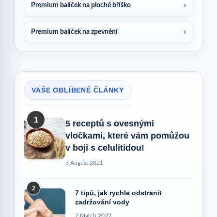
Premium balíček na ploché bříško
Premium balíček na zpevnění
VAŠE OBLÍBENÉ ČLÁNKY
1
5 receptů s ovesnými
vločkami, které vám pomůžou
v boji s celulitidou!
3 August 2021
2
7 tipů, jak rychle odstranit
zadržování vody
7 March 2022