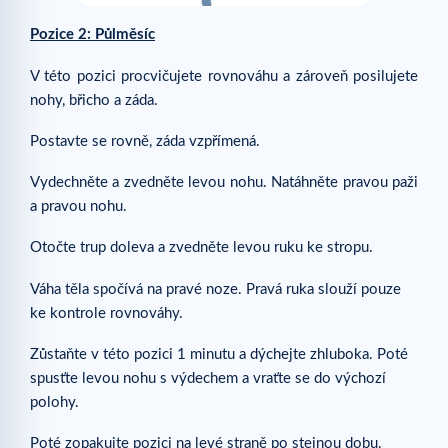
Pozice 2: Půlměsíc
V této pozici procvičujete rovnováhu a zároveň posilujete
nohy, břicho a záda.
Postavte se rovně, záda vzpřímená.
Vydechněte a zvedněte levou nohu. Natáhněte pravou paži
a pravou nohu.
Otočte trup doleva a zvedněte levou ruku ke stropu.
Váha těla spočívá na pravé noze. Pravá ruka slouží pouze
ke kontrole rovnováhy.
Zůstaňte v této pozici 1 minutu a dýchejte zhluboka. Poté
spusťte levou nohu s výdechem a vraťte se do výchozí
polohy.
Poté zopakujte pozici na levé straně po stejnou dobu.