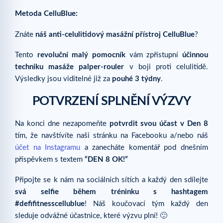
Metoda CelluBlue:
Znáte
náš anti-celulitidový masážní přístroj CelluBlue
?
Tento
revoluční malý pomocník
vám zpřístupní
účinnou
techniku masáže palper-rouler
v boji proti celulitidě.
Výsledky jsou viditelné již za
pouhé 3 týdny
.
POTVRZENÍ SPLNĚNÍ VÝZVY
Na konci dne nezapomeňte
potvrdit svou účast v Den 8
tím, že navštívíte naši stránku na Facebooku a/nebo náš
účet na Instagramu
a zanecháte komentář pod dnešním
příspěvkem s textem
“DEN 8 OK!”
Připojte se k nám na sociálních sítích a každý den sdílejte
svá selfie během tréninku s hashtagem
#defifitnesscellublue
! Náš koučovací tým každý den
sleduje odvážné účastnice, které výzvu plní! 🙂