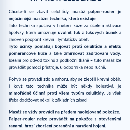
Chcete-li se zbavit celulitidy,
masáž palper-rouler je
nejúčinnější masážní technika, která existuje
.
Tato technika spočívá v hnětení kůže za účelem aktivace
lipolýzy, která umožňuje
uvolnit tuk z tukových buněk
a
zároveň podpořit krevní i lymfatický oběh.
Tyto účinky pomáhají bojovat proti celulitidě a efektu
pomerančové kůže
a také
zmírňovat zadržování vody
.
Ideální pro odvod toxinů z podkožní tkáně – tuto masáž lze
provádět pomocí přístroje, u odborníka nebo ručně.
Pohyb se provádí zdola nahoru, aby se zlepšil krevní oběh.
I když tato technika může být někdy bolestivá, je
mimořádně účinná proti všem typům celulitidy
. Je však
třeba dodržovat několik základních zásad:
Masáž se vždy provádí na předem naolejované pokožce.
Palper-rouler nelze provádět na pokožce s otevřenými
ranami, hrozí zhoršení poranění a narušení hojení.