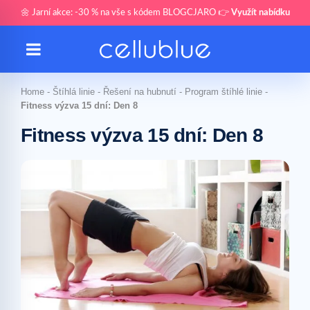
🌼 Jarní akce: -30 % na vše s kódem BLOGCJARO 👉
Využít nabídku
Home
-
Štíhlá linie
-
Řešení na hubnutí
-
Program štíhlé linie
-
Fitness výzva 15 dní: Den 8
Fitness výzva 15 dní: Den 8