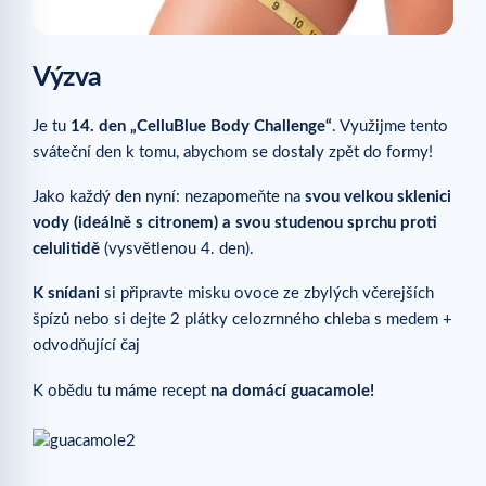
Výzva
Je tu
14. den „CelluBlue Body Challenge“
. Využijme tento
sváteční den k tomu, abychom se dostaly zpět do formy!
Jako každý den nyní: nezapomeňte na
svou velkou sklenici
vody (ideálně s citronem) a svou studenou sprchu proti
celulitidě
(vysvětlenou 4. den).
K snídani
si připravte misku ovoce ze zbylých včerejších
špízů nebo si dejte 2 plátky celozrnného chleba s medem +
odvodňující čaj
K obědu tu máme recept
na domácí guacamole!