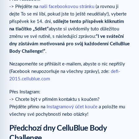
-> Přejděte na
naši facebookovou stránku
(a rovnou ji
dejte To se mi líbí, pokud jste to ještě neudělaly!), vyberte
příspěvek ke 14. dni,
sdílejte tento příspěvek kliknutím
na tlačítko „Sdílet“
abyste si uvědomily tuto důležitou
změnu ve své rutině, s následující zprávou:
“I ve sváteční
dny zůstávám motivovaná pro svůj každodenní CelluBlue
Body Challenge!”
.
Nezapomeňte se přihlásit e-mailem, abyste o nic nepřišly
(Facebook neupozorňuje na všechny zprávy), zde:
defi-
2015.cellublue.com
Přes Instagram:
-> Chcete být v přímém kontaktu s koučem?
Přejděte přímo na
Instagramový účet kouče
a položte mu
všechny své pochybnosti nebo otázky!
Předchozí dny CelluBlue Body
Challenge