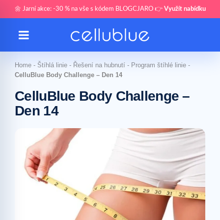
🌼 Jarní akce: -30 % na vše s kódem BLOGCJARO 👉
Využít nabídku
Home
-
Štíhlá linie
-
Řešení na hubnutí
-
Program štíhlé linie
-
CelluBlue Body Challenge – Den 14
CelluBlue Body Challenge –
Den 14