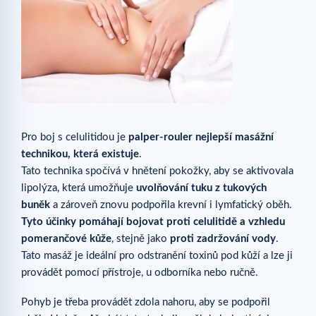
Pro boj s celulitidou je
palper-rouler nejlepší masážní
technikou, která existuje
.
Tato technika spočívá v hnětení pokožky, aby se aktivovala
lipolýza, která umožňuje
uvolňování tuku z tukových
buněk
a zároveň znovu podpořila krevní i lymfatický oběh.
Tyto účinky pomáhají bojovat proti celulitidě a vzhledu
pomerančové kůže
, stejně jako
proti zadržování vody
.
Tato masáž je ideální pro odstranění toxinů pod kůží a lze ji
provádět pomocí přístroje, u odborníka nebo ručně.
Pohyb je třeba provádět zdola nahoru, aby se podpořil