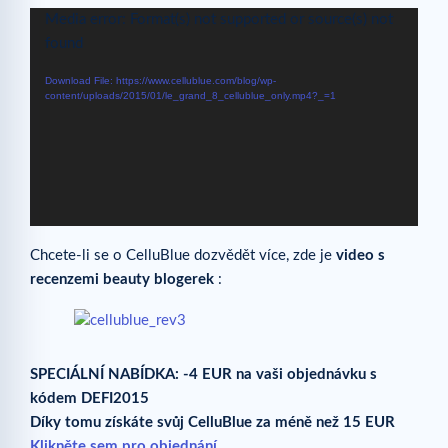
Video
Media error: Format(s) not supported or source(s) not
Player
found
Download File: https://www.cellublue.com/blog/wp-
content/uploads/2015/01/le_grand_8_cellublue_only.mp4?_=1
Chcete-li se o CelluBlue dozvědět více, zde je
video s
recenzemi beauty blogerek
:
SPECIÁLNÍ NABÍDKA: -4 EUR na vaši objednávku s
kódem DEFI2015
Díky tomu získáte svůj CelluBlue za méně než 15 EUR
Klikněte sem pro objednání