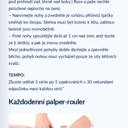
pod prohnutí zad, těsně nad boky.) Ruce a paže nechte
položené naplocho na zemi.
– Narovnejte nohy a zvedněte je vzhůru, přičemž špičky
směřují ke stropu. Stehna musí být kolmo k tělu, zatímco
holeně jsou rovnoběžně.
– Poté nohy spouštějte dolů až 1 cm nad zem, aniž byste
se jí dotkly, a pak je znovu zvedněte.
Mezi jednotlivými pohyby dobře dýchejte a zpevněte
břicho, pohyb nohou musí vycházet pouze ze síly břišních
svalů.
TEMPO:
Zkuste udělat 3 série po 5 opakováních s 30 sekundami
odpočinku mezi každou sérií.”
Každodenní palper-rouler