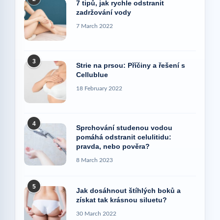
7 tipů, jak rychle odstranit
zadržování vody
7 March 2022
3
Strie na prsou: Příčiny a řešení s
Cellublue
18 February 2022
4
Sprchování studenou vodou
pomáhá odstranit celulitidu:
pravda, nebo pověra?
8 March 2023
5
Jak dosáhnout štíhlých boků a
získat tak krásnou siluetu?
30 March 2022