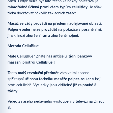
oběh. I když může být tato technika někdy bolestivá, je
mimořádně účinná proti všem typům celulitidy
. Je však
třeba dodržovat několik základních zásad:
Masáž se vždy provádí na předem naolejované oblasti.
Palper-rouler nelze provádět na pokožce s poraněními,
jinak hrozí zhoršení ran a zhoršené hojení.
Metoda CelluBlue:
Máte CelluBlue? Znáte
náš anticelulitidní baňkový
masážní přístroj CelluBlue
?
Tento
malý revoluční předmět
vám velmi snadno
zpřístupní
účinnou techniku masáže palper-rouler
v boji
proti celulitidě. Výsledky jsou viditelné již za
pouhé 3
týdny
.
Video z našeho nedávného vystoupení v televizi na Direct
8: