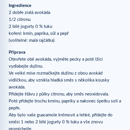
Ingredience
2 dobře zralá avokáda
1/2 citronu
2 bílé jogurty 0 % tuku
koření: kmín, paprika, sůl a pepř
(volitelné: malá rajčátka)
Příprava
Otevřete obě avokáda, vyjměte pecky a poté lžící
vydlabejte dužinu.
Ve velké míse rozmačkejte dužinu z obou avokád
vidličkou, aby vznikla hladká směs s několika kousky
avokáda.
Přidejte šťávu z půlky citronu, aby směs neoxidovala.
Poté přidejte trochu kmínu, papriky a nakonec špetku soli a
pepře.
Aby bylo vaše guacamole krémové a lehké, přidejte do
směsi 1 nebo 2 bílé jogurty 0 % tuku a vše znovu
promíchejte.