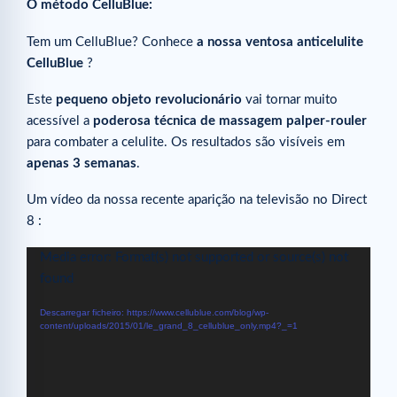
O método CelluBlue:
Tem um CelluBlue? Conhece
a nossa ventosa anticelulite
CelluBlue
?
Este
pequeno objeto revolucionário
vai tornar muito
acessível a
poderosa técnica de massagem palper-rouler
para combater a celulite. Os resultados são visíveis em
apenas 3 semanas
.
Um vídeo da nossa recente aparição na televisão no Direct
8 :
Reprodutor
Media error: Format(s) not supported or source(s) not
de
found
vídeo
Descarregar ficheiro: https://www.cellublue.com/blog/wp-
content/uploads/2015/01/le_grand_8_cellublue_only.mp4?_=1