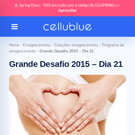
🌼 Spring Days: -30% em tudo com o código BLOGSPRING 👉
Aproveitar
Home
-
Emagrecimento
-
Soluções emagrecimento
-
Programa de
emagrecimento
-
Grande Desafio 2015 – Dia 21
Grande Desafio 2015 – Dia 21