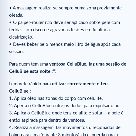
• A massagem realiza-se sempre numa zona previamente
oleada.
• O palper-rouler não deve ser aplicado sobre pele com
feridas, sob risco de agravar as lesões e dificultar a
cicatrização.
• Deves beber pelo menos meio litro de água após cada
sessão.
Para quem tem uma
ventosa CelluBlue, faz uma sessão de
CelluBlue esta noite
🙂
Lembrete rápido para
utilizar corretamente o teu
CelluBlue
:
1. Aplica óleo nas zonas do corpo com celulite.
2. Aperta o CelluBlue entre os dedos para expulsar o ar.
3. Aplica o CelluBlue onde tens celulite e solta — a pele é
então aspirada para dentro da ventosa.
4. Realiza a massagem: faz movimentos direcionados de
baixo para cima (durante 3 minutos), da esquerda para a