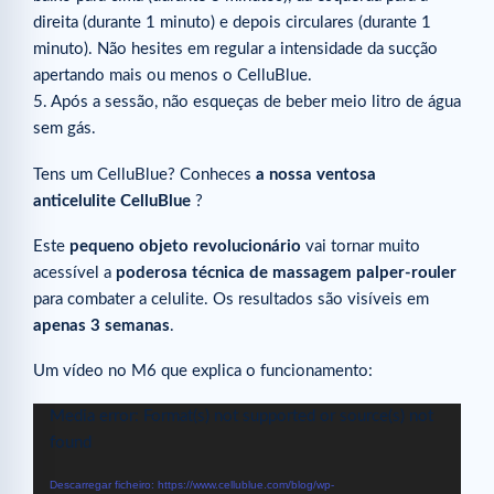
direita (durante 1 minuto) e depois circulares (durante 1
minuto). Não hesites em regular a intensidade da sucção
apertando mais ou menos o CelluBlue.
5. Após a sessão, não esqueças de beber meio litro de água
sem gás.
Tens um CelluBlue? Conheces
a nossa ventosa
anticelulite CelluBlue
?
Este
pequeno objeto revolucionário
vai tornar muito
acessível a
poderosa técnica de massagem palper-rouler
para combater a celulite. Os resultados são visíveis em
apenas 3 semanas
.
Um vídeo no M6 que explica o funcionamento:
Reprodutor
Media error: Format(s) not supported or source(s) not
de
found
vídeo
Descarregar ficheiro: https://www.cellublue.com/blog/wp-