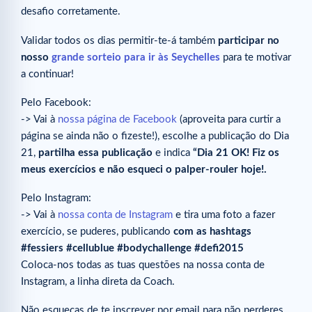
desafio corretamente.
Validar todos os dias permitir-te-á também
participar no
nosso
grande sorteio para ir às Seychelles
para te motivar
a continuar!
Pelo Facebook:
-> Vai à
nossa página de Facebook
(aproveita para curtir a
página se ainda não o fizeste!), escolhe a publicação do Dia
21,
partilha essa publicação
e indica
“Dia 21 OK! Fiz os
meus exercícios e não esqueci o palper-rouler hoje!
.
Pelo Instagram:
-> Vai à
nossa conta de Instagram
e tira uma foto a fazer
exercício, se puderes, publicando
com as hashtags
#fessiers #cellublue #bodychallenge #defi2015
Coloca-nos todas as tuas questões na nossa conta de
Instagram, a linha direta da Coach.
Não esqueças de te inscrever por email para não perderes