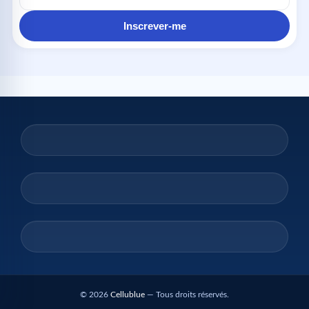
e-
mail
Inscrever-me
© 2026
Cellublue
— Tous droits réservés.