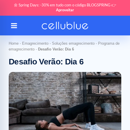
🌼 Spring Days: -30% em tudo com o código BLOGSPRING 👉
Aproveitar
Home
-
Emagrecimento
-
Soluções emagrecimento
-
Programa de
emagrecimento
-
Desafio Verão: Dia 6
Desafio Verão: Dia 6