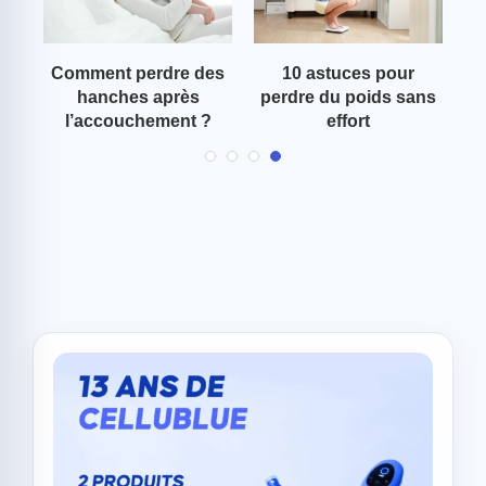
on
Comment perdre des
10 astuces pour
Co
hanches après
perdre du poids sans
l’accouchement ?
effort