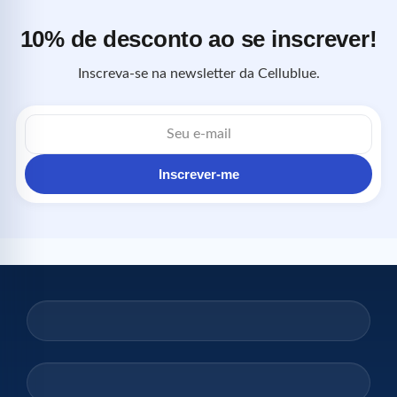
10% de desconto ao se inscrever!
Inscreva-se na newsletter da Cellublue.
Endereço
de
e-
mail
Inscrever-me