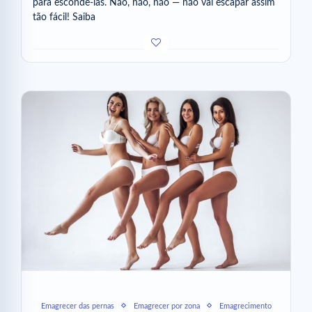
para escondê-las. Não, não, não — não vai escapar assim
tão fácil! Saiba
Emagrecer das pernas
Emagrecer por zona
Emagrecimento