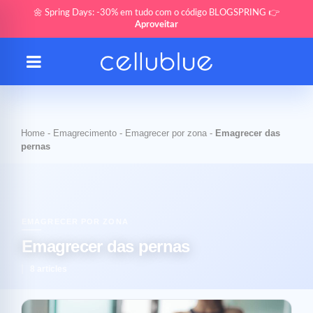
🌼 Spring Days: -30% em tudo com o código BLOGSPRING 👉
Aproveitar
Home
-
Emagrecimento
-
Emagrecer por zona
-
Emagrecer das
pernas
EMAGRECER POR ZONA
Emagrecer das pernas
8 articles