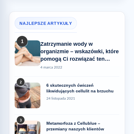
NAJLEPSZE ARTYKUŁY
1
Zatrzymanie wody w
organizmie – wskazówki, które
pomogą Ci rozwiązać ten
problem
4 marca 2022
2
6 skutecznych ćwiczeń
likwidujących cellulit na brzuchu
24 listopada 2021
3
Metamorfoza z Cellublue –
przemiany naszych klientów