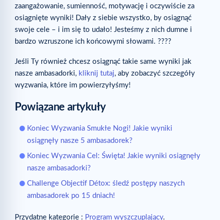
zaangażowanie, sumienność, motywację i oczywiście za
osiągnięte wyniki! Dały z siebie wszystko, by osiągnąć
swoje cele – i im się to udało! Jesteśmy z nich dumne i
bardzo wzruszone ich końcowymi słowami. ????
Jeśli Ty również chcesz osiągnąć takie same wyniki jak
nasze ambasadorki,
kliknij tutaj
, aby zobaczyć szczegóły
wyzwania, które im powierzyłyśmy!
Powiązane artykuły
Koniec Wyzwania Smukłe Nogi! Jakie wyniki
osiągnęły nasze 5 ambasadorek?
Koniec Wyzwania Cel: Święta! Jakie wyniki osiągnęły
nasze ambasadorki?
Challenge Objectif Détox: śledź postępy naszych
ambasadorek po 15 dniach!
Przydatne kategorie :
Program wyszczuplający
.