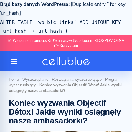
Błąd bazy danych WordPressa:
[Duplicate entry '' for key
'url_hash']
ALTER TABLE `wp_blc_links` ADD UNIQUE KEY
`url_hash` (`url_hash`)
🌼 Wiosenne promocje: -30% na wszystko z kodem BLOGPLWIOSNA
👉
Korzystam
Home
-
Wyszczuplanie
-
Rozwiązania wyszczuplające
-
Program
wyszczuplający
-
Koniec wyzwania Objectif Détox! Jakie wyniki
osiągnęły nasze ambasadorki?
Koniec wyzwania Objectif
Détox! Jakie wyniki osiągnęły
nasze ambasadorki?