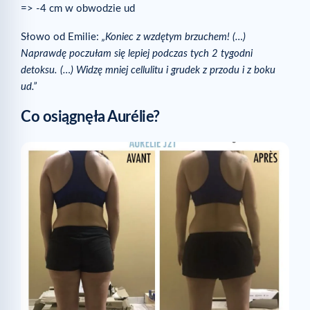
=> -4 cm w obwodzie ud
Słowo od Emilie:
„Koniec z wzdętym brzuchem! (…)
Naprawdę poczułam się lepiej podczas tych 2 tygodni
detoksu. (…) Widzę mniej cellulitu i grudek z przodu i z boku
ud.”
Co osiągnęła Aurélie?