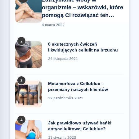
organizmie – wskazówki, które
pomogą Ci rozwiązać ten
problem
4 marca 2022
2
6 skutecznych ćwiczeń
likwidujących cellulit na brzuchu
24 listopada 2021
3
Metamorfoza z Cellublue –
przemiany naszych klientów
22 października 2021
4
Jak prawidłowo używać bańki
antycellulitowej Cellublue?
13 stycznia 2020