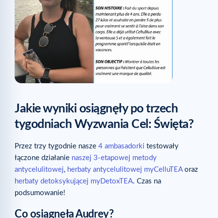
Jakie wyniki osiągnęły po trzech
tygodniach Wyzwania Cel: Święta?
Przez trzy tygodnie nasze
4 ambasadorki
testowały
łączone działanie
naszej 3-etapowej metody
antycelulitowej
,
herbaty antycelulitowej myCelluTEA
oraz
herbaty detoksykującej myDetoxTEA
. Czas na
podsumowanie!
Co osiągnęła Audrey?