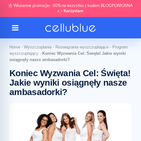
🌼 Wiosenne promocje: -30% na wszystko z kodem BLOGPLWIOSNA
👉
Korzystam
Home
-
Wyszczuplanie
-
Rozwiązania wyszczuplające
-
Program
wyszczuplający
-
Koniec Wyzwania Cel: Święta! Jakie wyniki
osiągnęły nasze ambasadorki?
Koniec Wyzwania Cel: Święta!
Jakie wyniki osiągnęły nasze
ambasadorki?