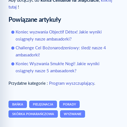
Aby dołączyć do
konta CelluBlue na Snapchacie
,
kliknij
tutaj
!
Powiązane artykuły
Koniec wyzwania Objectif Détox! Jakie wyniki
osiągnęły nasze ambasadorki?
Challenge Cel Bożonarodzeniowy: śledź nasze 4
ambasadorki!
Koniec Wyzwania Smukłe Nogi! Jakie wyniki
osiągnęły nasze 5 ambasadorek?
Przydatne kategorie :
Program wyszczuplający
.
BAŃKA
PIELĘGNACJA
PORADY
SKÓRKA POMARAŃCZOWA
WYZWANIE