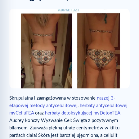
Skrupulatna i zaangażowana w stosowanie
naszej 3-
etapowej metody antycelulitowej
,
herbaty antycelulitowej
myCelluTEA
oraz
herbaty detoksykującej myDetoxTEA,
Audrey kończy Wyzwanie Cel: Święta z pozytywnym
bilansem. Zauważa piękną utratę centymetrów w kilku
partiach ciała! Skóra jest bardziej ujędrniona, a cellulit